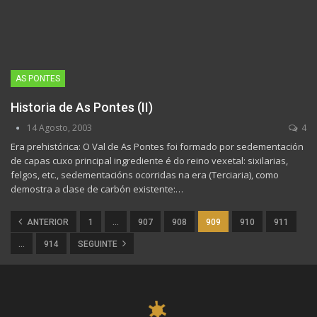
AS PONTES
Historia de As Pontes (II)
14 Agosto, 2003
4
Era prehistórica: O Val de As Pontes foi formado por sedementación
de capas cuxo principal ingrediente é do reino vexetal: sixilarias,
felgos, etc., sedementacións ocorridas na era (Terciaria), como
demostra a clase de carbón existente:…
ANTERIOR
1
…
907
908
909
910
911
…
914
SEGUINTE