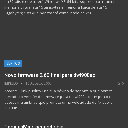
en 32-bits e que traerá Windows XP 64-bits: soporte para Itanium,
memoria virtual ata 16 terabytes e memoria física de ata 16
Gigabytes; e as que non traerá como: nada de ver…
SENFIOS
Novo firmware 2.60 final para dwl900ap+
JMPELLO
16 Agosto, 2003
6
Antonte Dlink publicou na súa páxina de soporte a que parece
derradeira versión do firmware para o dwl900ap+, un punto de
acceso inalámbrico que promete unha velocidade de 4x sobre
802.11b.
CampusMac, segundo dia