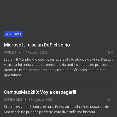
WINDOWS
Microsoft faise un DoS el soiño
JMPELLO
17 Agosto, 2003
0
Leo en El Mundo: Microsoft consigue evita-lo ataque do virus Blaster.
A táctica foi unha copia da metodoloxía anti-incendios do presidente
Bush: ¿Qué mellor maneira de evitar que as árbores se queimen
que talalos?
CampusMac2k3: Voy a despegar!!!
CYBERMODE
16 Agosto, 2003
1
Si quieres ver la historia de una Pcera atrapada entre usuarios de
Macintosh no puedes perderte esta divertidísima historia.