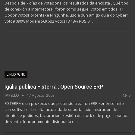
Despois de 7 días de votacións, os resultados da encosta ¿Qué tipo
de conexión a Internet tes? foron como segue: Votos emitidos: 11
OpciónVotosPorcentaxe Ningunha, uso a dun amigo ou a do Cyber1
voto9.090% Modem 56Kbs2 votos18.18% RDSI0…
LINUX/GNU
Igalia publica Fisterra : Open Source ERP
JMPELLO
17 Agosto, 2003
0
FISTERRA é un proxecto que pretende crear un ERP xenérico feito
con software libre. Na actualidade soporta: administración de
clientes e pedidos, facturación, xestión de stock e de pagos, puntos
de venta, funcionamento distribuido e…