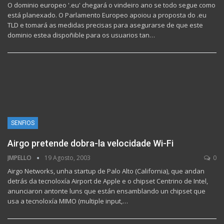
O dominio europeo '.eu' chegará o vindeiro ano se todo segue como
está planexado. O Parlamento Europeo apoiou a proposta do .eu
TLD e tomará as medidas precisas para asegurarse de que este
dominio estea dispoñible para os usuarios tan…
SENFIOS
Airgo pretende dobra-la velocidade Wi-Fi
JMPELLO
19 Agosto, 2003
0
Airgo Networks, unha startup de Palo Alto (California), que andan
detrás da tecnoloxía Airport de Apple e o chipset Centrino de Intel,
anunciaron antonte luns que están ensamblando un chipset que
usa a tecnoloxía MIMO (multiple input,…