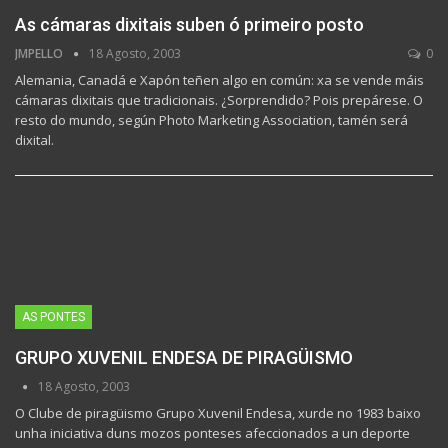
As cámaras dixitais suben ó primeiro posto
JMPELLO
18 Agosto, 2003
0
Alemania, Canadá e Xapón teñen algo en común: xa se vende máis
cámaras dixitais que tradicionais. ¿Sorprendido? Pois prepárese. O
resto do mundo, según Photo Marketing Association, tamén será
dixital.
AS PONTES
GRUPO XUVENIL ENDESA DE PIRAGÜISMO
18 Agosto, 2003
O Clube de piragüismo Grupo Xuvenil Endesa, xurde no 1983 baixo
unha iniciativa duns mozos ponteses afeccionados a un deporte