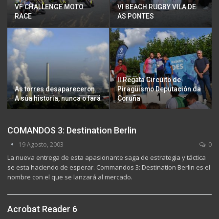
VF CHALLENGE MOTO
VI BEACH RUGBY VILA DE
RACE
AS PONTES
ll Regata Circuito de
As torres desapareceron.
Piragüismo Deputación da
A súa historia, nunca o fará
Coruña
COMANDOS 3: Destination Berlin
19 Agosto, 2003
0
La nueva entrega de esta apasionante saga de estrategia y táctica
se esta haciendo de esperar. Commandos 3: Destination Berlin es el
nombre con el que se lanzará al mercado.
Acrobat Reader 6