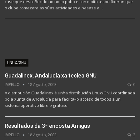
case que descoñecido no noso pobo e con moito tesón fixeron que
o clube comezara as súas actividades e pasase a…
LINUX/GNU
Guadalinex, Andalucía xa teclea GNU
JMPELLO
18 Agosto, 2003
0
A distribución Guadalinex é unha distribución Linux/GNU coordinada
pola Xunta de Andalucía para facilita-lo acceso de todos a un
sistema operativo libre e gratuito.
Resultados da 3ª encosta Amigus
JMPELLO
18 Agosto, 2003
2