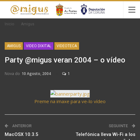
Inicio
Amigus
AMIGUS
VIDEO DIXITAL
VIDEOTECA
Party @migus veran 2004 – o vídeo
Nova do
10 Agosto, 2004
1
Preme na imaxe para ve-lo vídeo
ANTERIOR
SEGUINTE
MacOSX 10.3.5
Telefónica lleva Wi-Fi a los