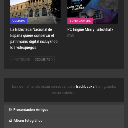
CULTURA
ZONA GAMERS
La Biblioteca Nacional de
PC Engine Mini y TurboGrafx
España quiere conservar el
mini
patrimonio digital incluyendo
los videojuegos
ANTERIOR
SEGUINTE
Los comentarios están cerrados, pero
trackbacks
Y pingbacks
están abiertos.
Presentación Amigus
Album fotográfico