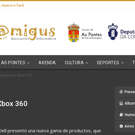
, nunca o fará
AS PONTES
AXENDA
CULTURA
DEPORTES
uperaría a Xbox 360
Prese
 Xbox 360
Album
Hume 
Aviso 
l Dell presentó una nueva gama de productos, que