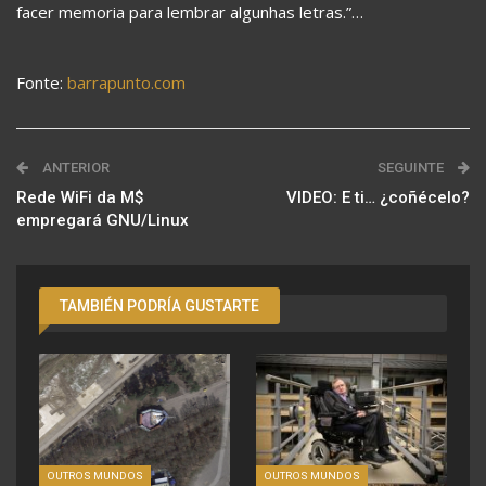
facer memoria para lembrar algunhas letras.”…
Fonte:
barrapunto.com
ANTERIOR
SEGUINTE
Rede WiFi da M$
VIDEO: E ti… ¿coñécelo?
empregará GNU/Linux
TAMBIÉN PODRÍA GUSTARTE
OUTROS MUNDOS
OUTROS MUNDOS