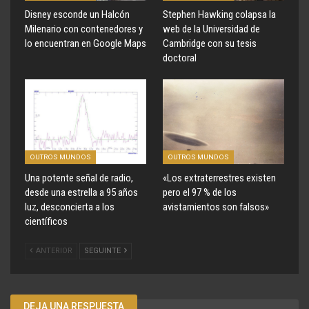
Disney esconde un Halcón
Stephen Hawking colapsa la
Milenario con contenedores y
web de la Universidad de
lo encuentran en Google Maps
Cambridge con su tesis
doctoral
OUTROS MUNDOS
OUTROS MUNDOS
Una potente señal de radio,
«Los extraterrestres existen
desde una estrella a 95 años
pero el 97 % de los
luz, desconcierta a los
avistamientos son falsos»
científicos
ANTERIOR
SEGUINTE
DEJA UNA RESPUESTA