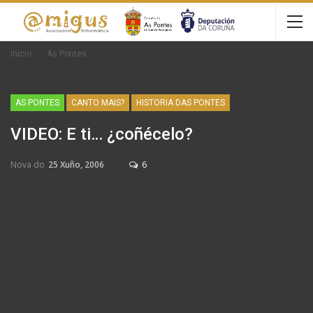
Inicio
As Pontes
AS PONTES
CANTO MAIS?
HISTORIA DAS PONTES
VIDEO: E ti… ¿coñécelo?
Nova do
25 Xuño, 2006
6