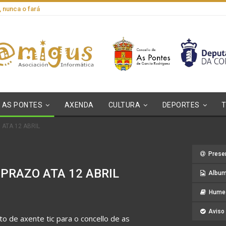
, nunca o fará
AS PONTES
AXENDA
CULTURA
DEPORTES
O ATA 12 ABRIL
Prese
lo PRAZO ATA 12 ABRIL
Album
Hume 
Aviso 
to de axente tic para o concello de as