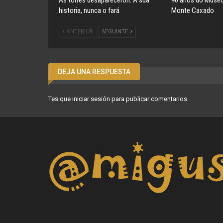
As torres desapareceron. A súa
40 anos do Museo
historia, nunca o fará
Monte Caxado
ANTERIOR
SEGUINTE
DEJA UNA RESPUESTA
Tes que
iniciar sesión
para publicar comentarios.