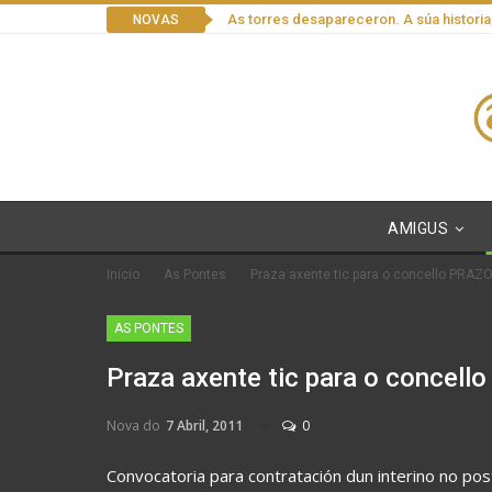
As torres desapareceron. A súa historia
NOVAS
AMIGUS
Inicio
As Pontes
Praza axente tic para o concello PRAZ
AS PONTES
Praza axente tic para o concel
Nova do
7 Abril, 2011
0
Convocatoria para contratación dun interino no pos