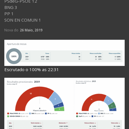
PSdeG-PSOE 12
BNG 3
PP 1
SON EN COMUN 1
Nova do
26 Maio, 2019
Escrutado o 100% as 22:31