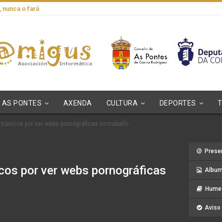
, nunca o fará
AS PONTES
AXENDA
CULTURA
DEPORTES
itánicos por ver webs pornográficas no traballo
Prese
icos por ver webs pornográficas
Album
Hume 
Aviso 