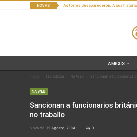
As torres desapareceron. A súa historia
NOVAS
AMIGUS
Inicio
Tecnoloxía
Na Web
Sancionan a funcionarios br
NA WEB
Sancionan a funcionarios britán
no traballo
Nova do
29 Agosto, 2004
0