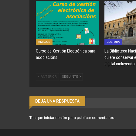
AMIGUS
CULTURA
Curso de Xestión Electrónica para
La Biblioteca Nac
asociacións
quiere conservar 
digital incluyendo
ANTERIOR
SEGUINTE
DEJA UNA RESPUESTA
Tes que
iniciar sesión
para publicar comentarios.