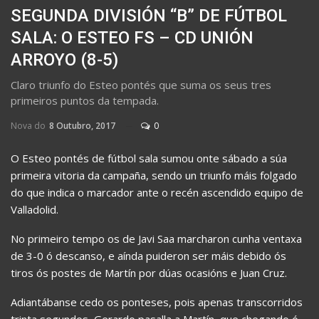
SEGUNDA DIVISIÓN “B” DE FÚTBOL
SALA: O ESTEO FS – CD UNIÓN
ARROYO (8-5)
Claro triunfo do Esteo pontés que suma os seus tres
primeiros puntos da tempada.
Nova do
8 Outubro, 2017
0
O Esteo pontés de fútbol sala sumou onte sábado a súa
primeira vitoria da campaña, sendo un triunfo máis folgado
do que indica o marcador ante o recén ascendido equipo de
Valladolid.
No primeiro tempo os de Javi Saa marcharon cunha ventaxa
de 3-0 ó descanso, e aínda puideron ser máis debido ós
tiros ós postes de Martín por dúas ocasións e Juan Cruz.
Adiantábanse cedo os ponteses, pois apenas transcorridos
trinta segundos, Gerardo pasalla a Martín, que chegando ó