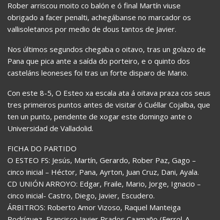
Rober arriscou moito co balón e ó final Martín viuse
obrigado a facer penalti, achegábanse no marcador os
vallisoletanos por medio de dous tantos de Javier.
Nos últimos segundos chegaba o oitavo, tras un golazo de
Pana que pica ante a saída do porteiro, e o quinto dos
casteláns leoneses foi tras un forte disparo de Mario.
Con este 8-5, O Esteo xa escala ata á oitava praza cos seus
tres primeiros puntos antes de visitar ó Cuéllar Cojalba, que
ten un punto, pendente de xogar este domingo ante o
Universidad de Valladolid.
FICHA DO PARTIDO
O ESTEO FS: Jesús, Martín, Gerardo, Rober Paz, Gago –
cinco inicial – Héctor, Pana, Ayrton, Juan Cruz, Dani, Ayala.
CD UNIÓN ARROYO: Edgar, Fraile, Mario, Jorge, Ignacio –
cinco inicial- Castro, Diego, Javier, Escudero.
ÁRBITROS: Roberto Amor Vizoso, Raquel Manteiga
Rodríguez, Francisco Javier Prados Caamaño (Ferrol-A