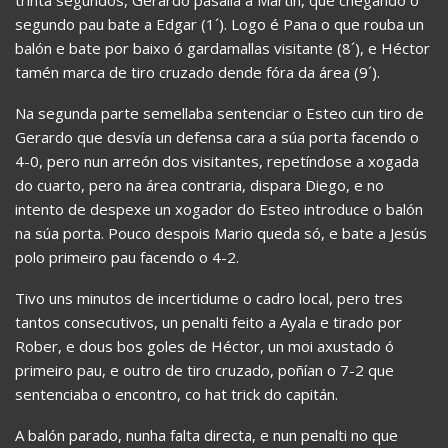
segundo pau bate a Edgar (1´). Logo é Pana o que rouba un
balón e bate por baixo ó gardamallas visitante (8´), e Héctor
tamén marca de tiro cruzado dende fóra da área (9´).
Na segunda parte semellaba sentenciar o Esteo cun tiro de
Gerardo que desvía un defensa cara a súa porta facendo o
4-0, pero nun arreón dos visitantes, repetíndose a xogada
do cuarto, pero na área contraria, dispara Diego, e no
intento de despexe un xogador do Esteo introduce o balón
na súa porta. Pouco despois Mario queda só, e bate a Jesús
polo primeiro pau facendo o 4-2.
Tivo uns minutos de incertidume o cadro local, pero tres
tantos consecutivos, un penalti feito a Ayala e tirado por
Rober, e dous bos goles de Héctor, un moi axustado ó
primeiro pau, e outro de tiro cruzado, poñían o 7-2 que
sentenciaba o encontro, co hat trick do capitán.
A balón parado, nunha falta directa, e nun penalti no que