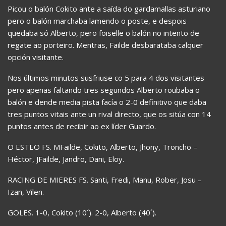
Picou o balón Cokito ante a saída do gardamallas asturiano
pero o balón marchaba lamendo o poste, e despois
quedaba só Alberto, pero foiselle o balón no intento de
regate ao porteiro. Mentras, Failde desbarataba calquer
opción visitante.
Nos últimos minutos susfriuse co 5 para 4 dos visitantes
pero apenas faltando tres segundos Alberto roubaba o
balón e dende media pista facía o 2-0 definitivo que daba
tres puntos vitais ante un rival directo, que os sitúa con 14
puntos antes de recibir ao ex líder Guardo.
O ESTEO FS. MFailde, Cokito, Alberto, Jhony, Troncho –
Héctor, JFailde, Jandro, Dani, Eloy.
RACING DE MIERES FS. Santi, Fredi, Manu, Rober, Josu –
Izan, Vilen.
GOLES. 1-0, Cokito (10´). 2-0, Alberto (40´).