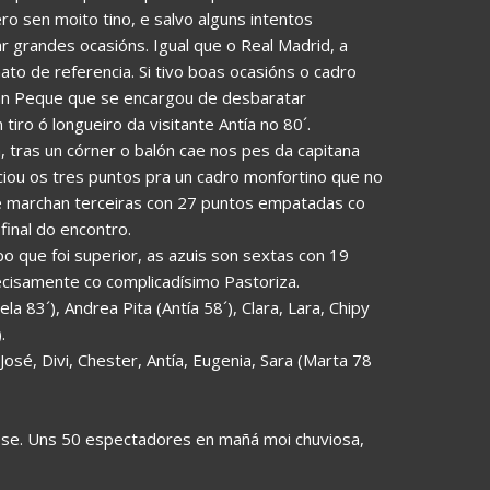
 sen moito tino, e salvo alguns intentos
ar grandes ocasións. Igual que o Real Madrid, a
nato de referencia. Si tivo boas ocasións o cadro
gran Peque que se encargou de desbaratar
iro ó longueiro da visitante Antía no 80´.
 tras un córner o balón cae nos pes da capitana
ciou os tres puntos pra un cadro monfortino que no
e marchan terceiras con 27 puntos empatadas co
final do encontro.
o que foi superior, as azuis son sextas con 19
cisamente co complicadísimo Pastoriza.
ela 83´), Andrea Pita (Antía 58´), Clara, Lara, Chipy
.
sé, Divi, Chester, Antía, Eugenia, Sara (Marta 78
se. Uns 50 espectadores en mañá moi chuviosa,