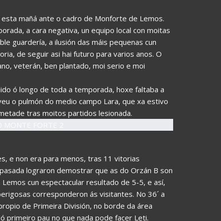
o esta mañá ante o cadro de Monforte de Lemos.
orada, a cara negativa, un equipo local con moitas
ble guardería, a ilusión das máis pequenas cun
a, de seguir asi hai futuro para varios anos. O
ano, veterán, ben plantado, moi serio e moi
Salido ó longo de toda a temporada, hoxe faltaba a
olveu o pulmón do medio campo Lara, que xa estivo
 metade tras moitos partidos lesionada.
, e non era para menos, tras 11 vitorias
 pasada lograron demostrar que as do Orzán B son
Lemos cun espectacular resultado de 5-5, e así,
erigosas corresponderon ás visitantes. No 36´ a
propio de Primeira División, no borde da área
 ó primeiro pau no que nada pode facer Leti.