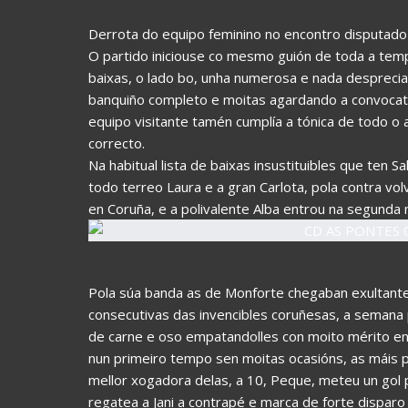
Derrota do equipo feminino no encontro disputad
O partido iniciouse co mesmo guión de toda a temp
baixas, o lado bo, unha numerosa e nada desprecia
banquiño completo e moitas agardando a convocatori
equipo visitante tamén cumplía a tónica de todo o 
correcto.
Na habitual lista de baixas insustituibles que ten 
todo terreo Laura e a gran Carlota, pola contra v
en Coruña, e a polivalente Alba entrou na segunda
Pola súa banda as de Monforte chegaban exultantes
consecutivas das invencibles coruñesas, a semana
de carne e oso empatandolles con moito mérito en 
nun primeiro tempo sen moitas ocasións, as máis p
mellor xogadora delas, a 10, Peque, meteu un gol 
regatea a Jani a contrapé e marca de forte disparo