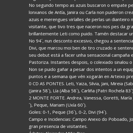
No segundo tempo as azuis buscaron o empate pero
lonxanos de Antía, Janira ou Carla non puideron cre
azuis e merengues viríalles de perlas un dianteiro 
visitante, que tivo tres que naceron nos pes da 
brillantemente Leti como puido. Tamén destacar un t
No 94´, nun desconto excesivo, chegou a sentencia,
Divi, que marcou moi ben de tiro cruzado e senten
seu debut está a facer unha sensacional campaña 
Pastoriza. Instantes despois, o colexiado sinalou o 
Non se puido gañar a pesar dos intentos a un equip
puntos e a semana que vén xogarán en Arteixo pre
0 CD AS PONTES. Leti, Yaiza, Silvia, Jani, Mireia (Sab
(Janira 58´), Lía (Alba 58´), Carliña (Patri Rochela 83´)
2 MONTE FORTE. Andrea, Vanessa, Goretti, María Jo
´), Peque, Mariam (Uxía 60´).
Goles: 0-1, Peque (36´), 0-2, Divi (94´).
Campo e Incidencias: Campo Anexo do Poboado, Jo
gran presencia de visitantes.