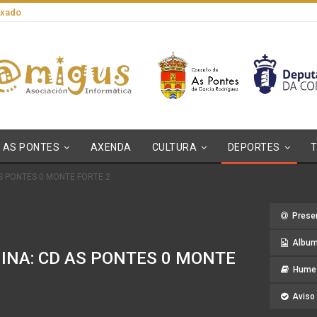
axado
AS PONTES
AXENDA
CULTURA
DEPORTES
S PONTES 0 MONTE FORTE 2
Prese
Album
NA: CD AS PONTES 0 MONTE
Hume 
Aviso 