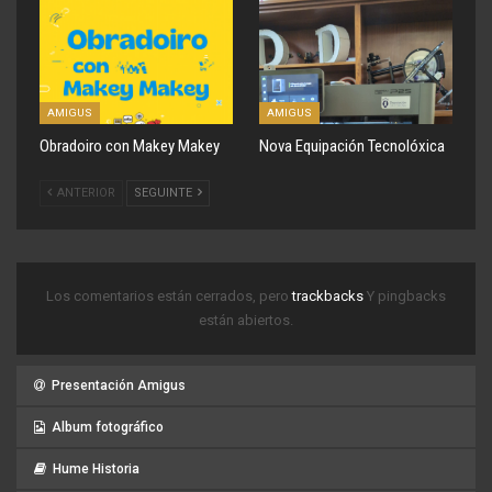
AMIGUS
AMIGUS
Obradoiro con Makey Makey
Nova Equipación Tecnolóxica
ANTERIOR
SEGUINTE
Los comentarios están cerrados, pero
trackbacks
Y pingbacks
están abiertos.
Presentación Amigus
Album fotográfico
Hume Historia