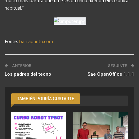
moito máis barata que un PDA ou unha axenda electrónica
habitual.”
Fonte:
barrapunto.com
ANTERIOR
SEGUINTE
Los padres del tecno
Sae OpenOffice 1.1.1
TAMBIÉN PODRÍA GUSTARTE