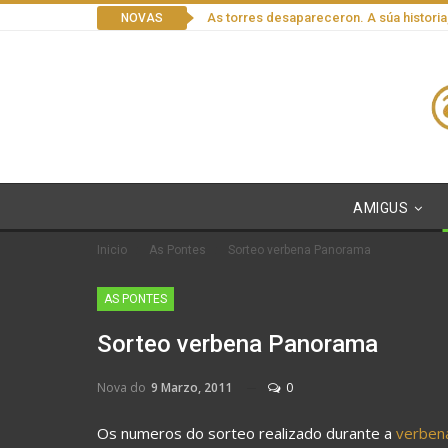
As torres desapareceron. A súa historia
NOVAS
AMIGUS
Inicio
As Pontes
Sorteo verbena Panorama
AS PONTES
Sorteo verbena Panorama
Nova do
9 Marzo, 2011
0
Os numeros do sorteo realizado durante a
verben