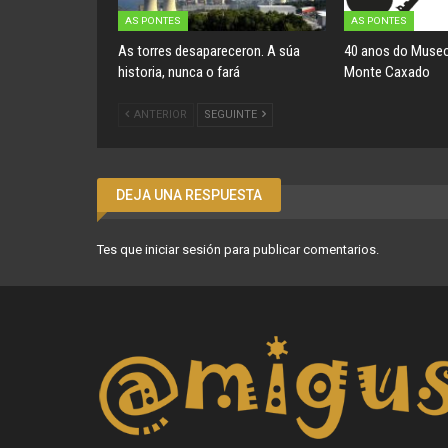
AS PONTES
AS PONTES
As torres desapareceron. A súa
40 anos do Museo
historia, nunca o fará
Monte Caxado
ANTERIOR
SEGUINTE
DEJA UNA RESPUESTA
Tes que
iniciar sesión
para publicar comentarios.