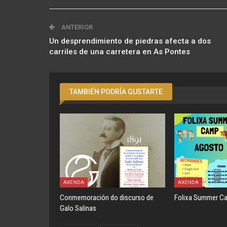
ANTERIOR
Un desprendimiento de piedras afecta a dos
carriles de una carretera en As Pontes
TAMBIÉN PODRÍA GUSTARTE
AXENDA
AXENDA
Conmemoración do discurso de
Folixa Summer C
Galo Salinas