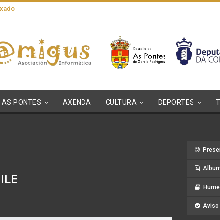
axado
AS PONTES
AXENDA
CULTURA
DEPORTES
Prese
Album
ILE
Hume 
Aviso 