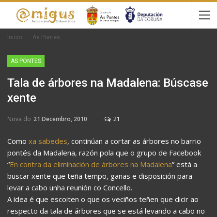
Inicio
As Pontes
AS PONTES
Tala de árbores na Madalena: Búscase
xente
Nova do
21 Decembro, 2010
21
Como
xa sabedes
, continúan a cortar as árbores no barrio
pontés da Madalena, razón pola que o grupo de Facebook
“
En contra da eliminación de árbores na Madalena
” está a
buscar xente que teña tempo, ganas e disposición para
levar a cabo unha reunión co Concello.
A idea é que escoiten o que os veciños teñen que dicir ao
respecto da tala de árbores que se está levando a cabo no