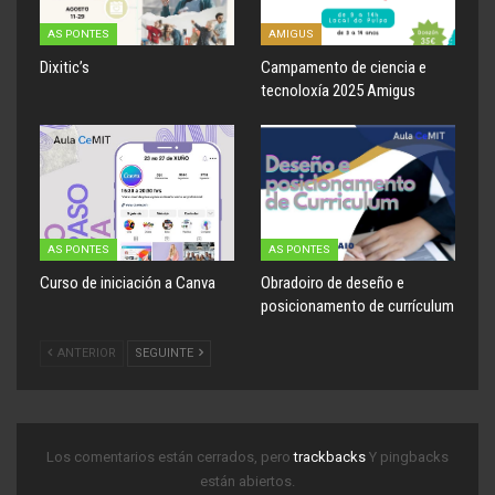
AS PONTES
AMIGUS
Dixitic’s
Campamento de ciencia e
tecnoloxía 2025 Amigus
AS PONTES
AS PONTES
Curso de iniciación a Canva
Obradoiro de deseño e
posicionamento de currículum
ANTERIOR
SEGUINTE
Los comentarios están cerrados, pero
trackbacks
Y pingbacks
están abiertos.