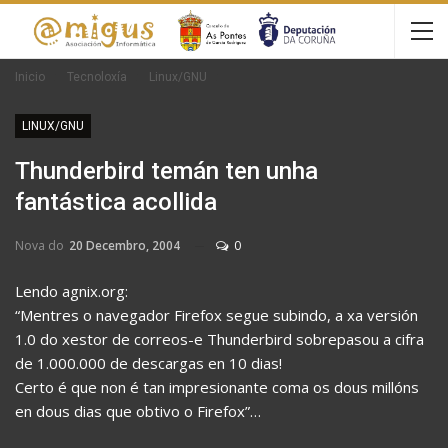
Inicio
Tecnoloxía
Linux/GNU
LINUX/GNU
Thunderbird temán ten unha
fantástica acollida
Nova do
20 Decembro, 2004
0
Lendo agnix.org:
“Mentres o navegador Firefox segue subindo, a xa versión
1.0 do xestor de correos-e Thunderbird sobrepasou a cifra
de 1.000.000 de descargas en 10 dias!
Certo é que non é tan impresionante coma os dous millóns
en dous dias que obtivo o Firefox”…