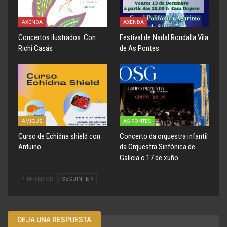
AXENDA
AXENDA
Concertos ilustrados. Con
Festival de Nadal Rondalla Vila
Richi Casás
de As Pontes
AMIGUS
AS PONTES
Curso de Echidna shield con
Concerto da orquestra infantil
Arduino
da Orquestra Sinfónica de
Galicia o 17 de xuño
ANTERIOR
SEGUINTE
DEJA UNA RESPUESTA