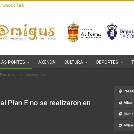
, nunca o fará
AS PONTES
AXENDA
CULTURA
DEPORTES
 E no se realizaron en plazo
Prese
al Plan E no se realizaron en
Album
Hume 
Aviso 