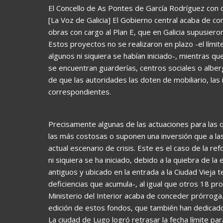
El Concello de As Pontes de García Rodríguez con 
[La Voz de Galicia] El Gobierno central acaba de c
obras con cargo al Plan E, que en Galicia supusier
Estos proyectos no se realizaron en plazo -el límit
algunos ni siquiera se habían iniciado-, mientras qu
se encuentran guarderías, centros sociales o albe
de que las autoridades las doten de mobiliario, la
correspondientes.
Precisamente algunas de las actuaciones para las q
las más costosas o suponen una inversión que a la
actual escenario de crisis. Este es el caso de la re
ni siquiera se ha iniciado, debido a la quiebra de 
antiguos y ubicado en la entrada a la Ciudad Vieja
deficiencias que acumula-, al igual que otros 18 pro
Ministerio del Interior acaba de conceder prórroga
edición de estos fondos, que también han dedicado
La ciudad de Lugo logró retrasar la fecha límite pa