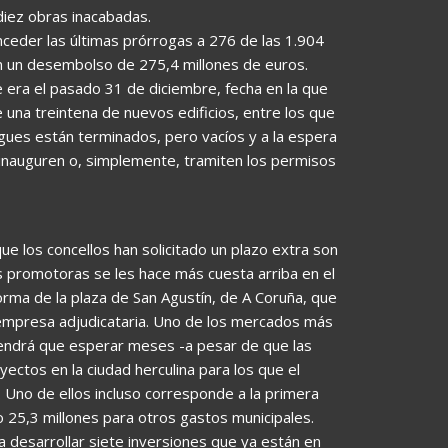
diez obras inacabadas.
onceder las últimas prórrogas a 276 de las 1.904
on un desembolso de 275,4 millones de euros.
e era el pasado 31 de diciembre, fecha en la que
e una treintena de nuevos edificios, entre los que
rgues están terminados, pero vacíos y a la espera
s inauguren o, simplemente, tramiten los permisos
ue los concellos han solicitado un plazo extra son
s promotoras se les hace más cuesta arriba en el
forma de la plaza de San Agustín, de A Coruña, que
la empresa adjudicataria. Uno de los mercados más
 tendrá que esperar meses -a pesar de que las
yectos en la ciudad herculina para los que el
. Uno de ellos incluso corresponde a la primera
 25,3 millones para otros gastos municipales.
ra desarrollar siete inversiones que ya están en