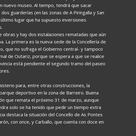
 un nuevo museo. Al tiempo, tendrá que sacar
dos guarderías (en las zonas de A Piringalla y San
 último lugar que ha supuesto inversiones
s.
e obras y hay dos instalaciones rematadas que aún
. La primera es la nueva sede de la Concellería de
io, que no sufraga el Gobierno central- y tampoco
mal de Outariz, porque se espera a que se realice
provincia está pendiente el segundo tramo del paseo
ores.
isterio para, entre otras construcciones, la
 parque deportivo en la zona de Barreiro. Buena
ción que remata el próximo 31 de marzo, aunque
dra solo se ha tenido que pedir un tiempo extra
icia destaca la situación del Concello de As Pontes
rón, con once, y Carballo, que cuenta con doce en