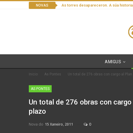
As torres desapareceron. A súa historia
NOVAS
AMIGUS
Inicio
As Pontes
Un total de 276 obras con cargo al Plan
AS PONTES
Un total de 276 obras con cargo 
plazo
Nova do
15 Xaneiro, 2011
0