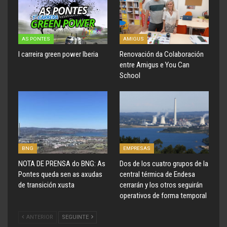
AS PONTES
AMIGUS
I carreira green power Iberia
Renovación da Colaboración
entre Amigus e You Can
School
BNG
EMPRESAS
NOTA DE PRENSA do BNG: As
Dos de los cuatro grupos de la
Pontes queda sen as axudas
central térmica de Endesa
de transición xusta
cerrarán y los otros seguirán
operativos de forma temporal
ANTERIOR
SEGUINTE