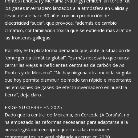
Pontes (Endesa) y Meirama (Naturgy) emiten “un tercio” de
los gases invernadero lanzados a la atmósfera en Galicia y
llevan desde hace 40 años con una producción de
electricidad “sucia”, que provoca, “además de cambio
climático, contaminación tóxica que se extiende más allá” de
las fronteras gallegas.
Por ello, esta plataforma demanda que, ante la situación de
“emergencia climática global”, “es más necesario que nunca
cerrar las viejas e ineficientes centrales de carbón de As
Pontes y de Meirama”. “No hay ninguna otra medida singular
que hoy permita disminuir de modo tan rápido e importante
las emisiones de gases de efecto invernadero en nuestra
tierra”, deja claro.
EXIGE SU CIERRE EN 2025
Dado que la central de Meirama, en Cerceda (A Coruña), no
ha empezado las reformas necesarias para adaptarse a la
nueva legislación europea que limita las emisiones
contaminantes, se verá obligada a cerrar en 2020.