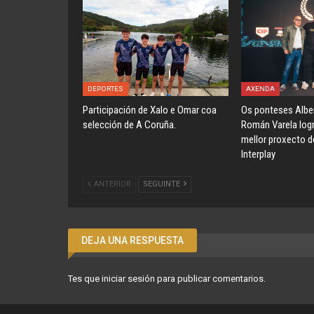
DEPORTES
AXENDA
Participación de Xalo e Omar coa
Os ponteses Alber
selección de A Coruña.
Román Varela logr
mellor proxecto do
Interplay
ANTERIOR
SEGUINTE
DEJA UNA RESPUESTA
Tes que
iniciar sesión
para publicar comentarios.