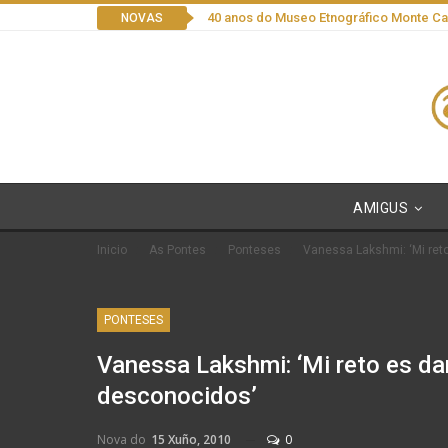
40 anos do Museo Etnográfico Monte C
NOVAS
AMIGUS
Inicio
As Pontes
Ponteses
Vanessa Lakshmi: ‘Mi ret
PONTESES
Vanessa Lakshmi: ‘Mi reto es da
desconocidos’
Nova do
15 Xuño, 2010
0