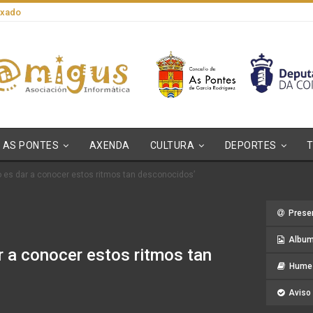
axado
AS PONTES
AXENDA
CULTURA
DEPORTES
o es dar a conocer estos ritmos tan desconocidos’
Prese
Album
r a conocer estos ritmos tan
Hume 
Aviso 