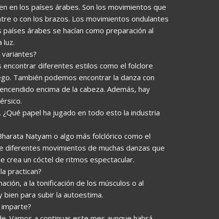
igen en los países árabes. Son los movimientos que
ntre o con los brazos. Los movimientos ondulantes
os países árabes se hacían como preparación al
 luz.
 variantes?
encontrar diferentes estilos como el folclore
allego. También podemos encontrar la danza con
o encendido encima de la cabeza. Además, hay
érsico.
. ¿Qué papel ha jugado en todo esto la industria
harata Natyam o algo más folclórico como el
úne diferentes movimientos de muchas danzas que
 Se crea un cóctel de ritmos espectacular.
la practican?
ación, a la tonificación de los músculos o al
 bien para subir la autoestima.
 imparte?
ude. Vamos a continuar este mes aunque habrá