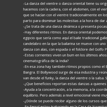
-La danza del vientre o danza oriental tiene su or
hacemos con la cadera, con el abdomen, con el vie
que se hacían con el vientre tradicionalmente en l
parto para disminuir las molestias a la hora de dar a
-¿Se trata de una danza dinámica o presenta pocas
-Hay diferentes ritmos. En danza oriental podemos 
egipcio que sería como aquí el baile tradicional g
candelabro en la que la bailarina se mueve con un
danza con alas, con espada o el folclore del Golfo P
-Estas corrientes viven un bum en los últimos años
cinematográfica de la India?
-En esa zona hay también ritmos propios como el B
Bangra. El Bollywood surge de esa industria y re
van desde el funky, la danza del vientre o la salsa.
-¿Que beneficios reportan estas danzas a quienes 
-Ayuda a la concentración, a la memoria, a la coordin
equilibrio. Pero además a nivel emocional viene muy
-¿Dónde se puede recibir alguno de los cursos que
-En Ferrol estoy trabajando en la Casa da Xuvent