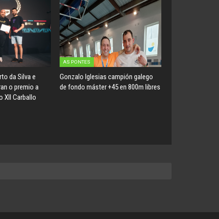
AS PONTES
to da Silva e
Gonzalo Iglesias campión galego
an o premio a
de fondo máster +45 en 800m libres
 XII Carballo