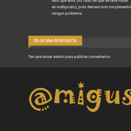
teño que abrir, (no caso de que se tañe router
en multiposto), polo demais nom me presento
nengun problema.
DEJA UNA RESPUESTA
Tes que
iniciar sesión
para publicar comentarios.