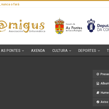
, nunca o fará
AS PONTES
AXENDA
CULTURA
DEPORTES
Prese
Album
Hume 
Aviso 