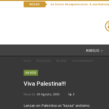
As torres desapareceron. A súa historia
NOVAS
AMIGUS
Inicio
Tecnoloxía
Na Web
Viva Palestina!!!
NA WEB
Viva Palestina!!!
Nova do
30 Agosto, 2003
3
Lanzan en Palestina un “kazaa” anónimo.