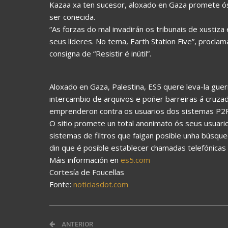
Kazaa xa ten sucesor, aloxado en Gaza promete ós
ser coñecida.
“As forzas do mal invadirán os tribunais de xustiza
seus líderes. No tema, Earth Station Five”, proclam
consigna de “Resistir é inútil”.
Aloxado en Gaza, Palestina, ES5 quere leva-la gue
intercambio de arquivos e poñer barreiras á cruza
emprenderon contra os usuarios dos sistemas P2P
O sitio promete un total anonimato ós seus usuario
sistemas de filtros que faigan posible unha búsqu
din que é posible establecer chamadas telefónicas 
Máis información en
es5.com
Cortesía de Foucellas
Fonte:
noticiasdot.com
ANTERIOR