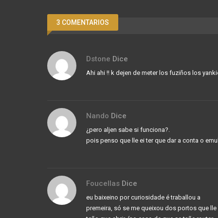
3 COMENTARIOS
Dstone
Dice
Ahi ahi !! k dejen de meter los fuziños los ya
Nando
Dice
¿pero aljen sabe si funciona?.
pois penso que lle ei ter que dar a conta o emul
Foucellas
Dice
eu baixeino por curiosidade é traballou a
premeira, só se me queixou dos portos que lle