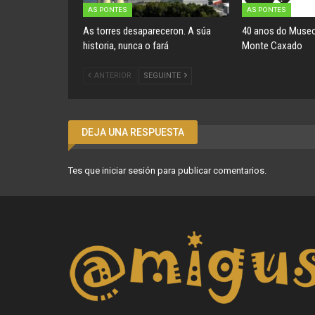
AS PONTES
AS PONTES
As torres desapareceron. A súa
40 anos do Museo
historia, nunca o fará
Monte Caxado
ANTERIOR
SEGUINTE
DEJA UNA RESPUESTA
Tes que
iniciar sesión
para publicar comentarios.