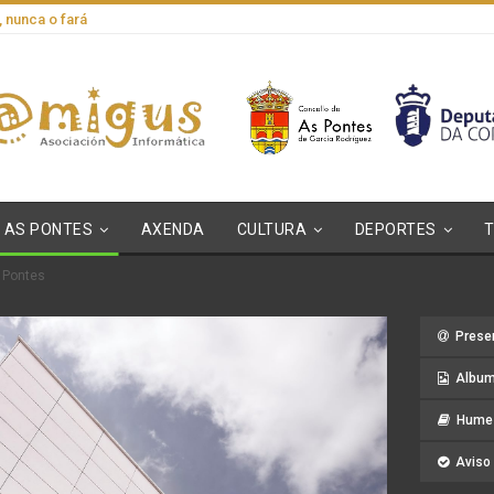
, nunca o fará
AS PONTES
AXENDA
CULTURA
DEPORTES
s Pontes
Prese
Album
Hume 
Aviso 