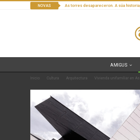
As torres desapareceron. A súa historia
NOVAS
AMIGUS
Inicio
Cultura
Arquitectura
Vivienda unifamiliar en A