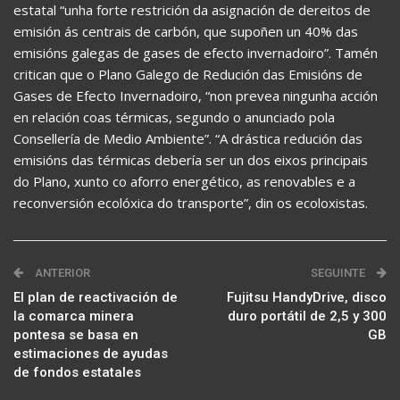
estatal “unha forte restrición da asignación de dereitos de
emisión ás centrais de carbón, que supoñen un 40% das
emisións galegas de gases de efecto invernadoiro”. Tamén
critican que o Plano Galego de Redución das Emisións de
Gases de Efecto Invernadoiro, “non prevea ningunha acción
en relación coas térmicas, segundo o anunciado pola
Consellería de Medio Ambiente”. “A drástica redución das
emisións das térmicas debería ser un dos eixos principais
do Plano, xunto co aforro energético, as renovables e a
reconversión ecolóxica do transporte”, din os ecoloxistas.
ANTERIOR
SEGUINTE
El plan de reactivación de
Fujitsu HandyDrive, disco
la comarca minera
duro portátil de 2,5 y 300
pontesa se basa en
GB
estimaciones de ayudas
de fondos estatales