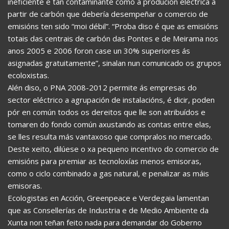
ineficiente e tan contaminante como a produción eléctrica a
partir de carbón que debería desempeñar o comercio de
emisións ten sido “moi débil”. “Proba diso é que as emisións
totais das centrais de carbón das Pontes e de Meirama nos
anos 2005 e 2006 foron case un 30% superiores ás
asignadas gratuitamente”, sinalan nun comunicado os grupos
ecoloxistas.
Alén diso, o PNA 2008-2012 permite ás empresas do
sector eléctrico a agrupación de instalacións, é dicir, poden
pór en común todos os dereitos que lle son atribuídos e
tomaren do fondo común axustando as contas entre elas,
se lles resulta más vantaxoso que compralos no mercado.
Deste xeito, dilúese o xa pequeno incentivo do comercio de
emisións para premiar as tecnoloxías menos emisoras,
como o ciclo combinado a gas natural, e penalizar as máis
emisoras.
Ecologistas en Acción, Greenpeace e Verdegaia lamentan
que as Consellerías de Industria e de Medio Ambiente da
Xunta non teñan feito nada para demandar do Goberno