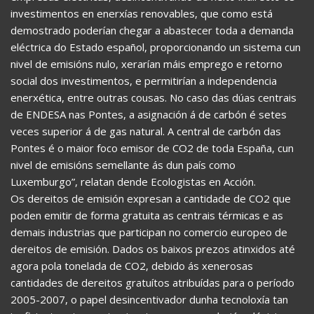
investimentos en enerxías renovables, que como está
demostrado poderían chegar a abastecer toda a demanda
eléctrica do Estado español, proporcionando un sistema cun
nivel de emisións nulo, xerarían máis emprego e retorno
social dos investimentos, e permitirían a independencia
enerxética, entre outras cousas. No caso das dúas centrais
de ENDESA nas Pontes, a asignación á de carbón é setes
veces superior á de gas natural. A central de carbón das
Pontes é o maior foco emisor de CO2 de toda España, cun
nivel de emisións semellante ás dun país como
Luxemburgo”, relatan dende Ecologistas en Acción.
Os dereitos de emisión expresan a cantidade de CO2 que
poden emitir de forma gratuita as centrais térmicas e as
demais industrias que participan no comercio europeo de
dereitos de emisión. Dados os baixos prezos atinxidos até
agora pola tonelada de CO2, debido ás xenerosas
cantidades de dereitos gratuítos atribuídas para o período
2005-2007, o papel desincentivador dunha tecnoloxía tan