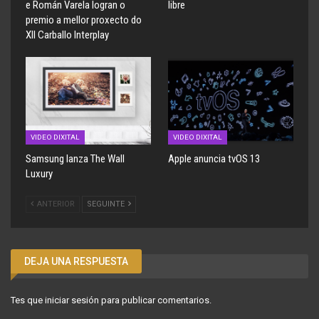
e Román Varela logran o
libre
premio a mellor proxecto do
XII Carballo Interplay
VIDEO DIXITAL
VIDEO DIXITAL
Samsung lanza The Wall
Apple anuncia tvOS 13
Luxury
ANTERIOR
SEGUINTE
DEJA UNA RESPUESTA
Tes que
iniciar sesión
para publicar comentarios.