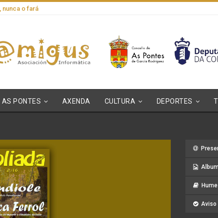
, nunca o fará
AS PONTES
AXENDA
CULTURA
DEPORTES
Prese
Album
Hume 
Aviso 