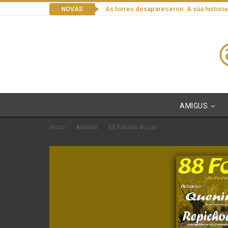
As torres desapareceron. A súa historia
NOVAS
AMIGUS
Inicio
Axenda
88 Foliada do Lar