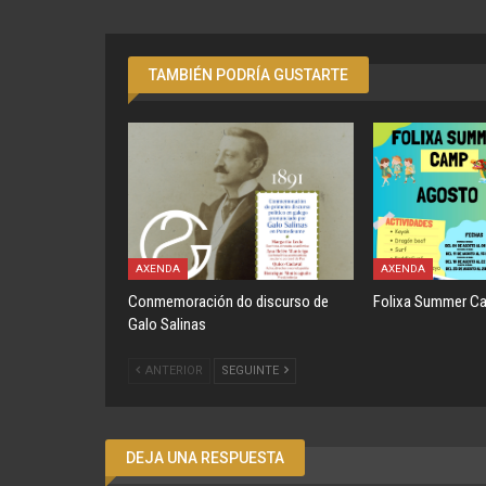
TAMBIÉN PODRÍA GUSTARTE
AXENDA
AXENDA
Conmemoración do discurso de
Folixa Summer C
Galo Salinas
ANTERIOR
SEGUINTE
DEJA UNA RESPUESTA