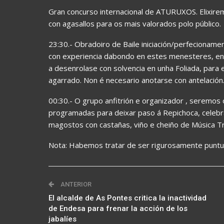
Gran concurso internacional de ATURUXOS. Elixirem
con agasallos para os mais valorados polo público.
23:30.- Obradoiro de Baile iniciación/perfecioname
con experiencia dabondo en estes menesteres, en
a desenrolase con solvencia en unha Foliada, para 
agarrado. Non é necesario anotarse con antelación
00:30.- O grupo anfitrión e organizador , seremos
programadas para deixar paso á Repichoca, celeb
magostos con castañas, viño e cheiño de Música Tra
Nota: Habemos tratar de ser rigurosamente puntua
ANTERIOR
El alcalde de As Pontes critica la inactividad
de Endesa para frenar la acción de los
jabalíes