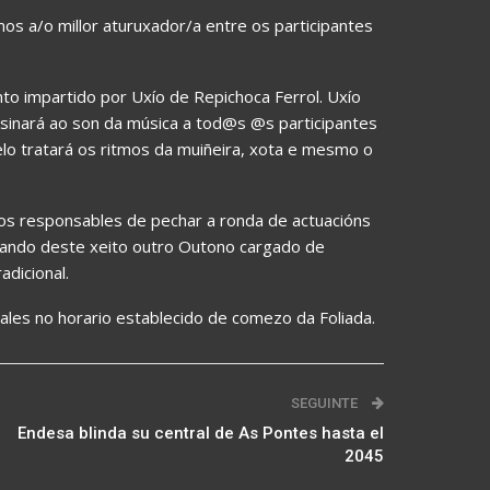
os a/o millor aturuxador/a entre os participantes
nto impartido por Uxío de Repichoca Ferrol. Uxío
sinará ao son da música a tod@s @s participantes
elo tratará os ritmos da muiñeira, xota e mesmo o
.
 os responsables de pechar a ronda de actuacións
rando deste xeito outro Outono cargado de
dicional.
les no horario establecido de comezo da Foliada.
SEGUINTE
Endesa blinda su central de As Pontes hasta el
2045