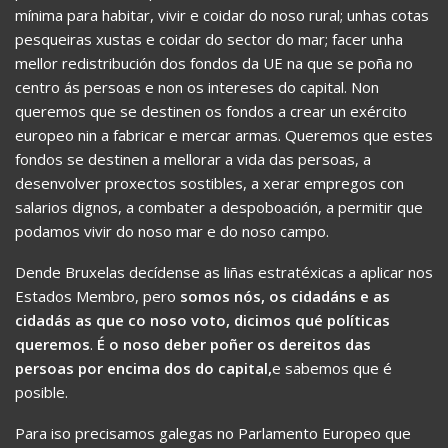
mínima para habitar, vivir e coidar do noso rural; unhas cotas
pesqueiras xustas e coidar do sector do mar; facer unha
mellor redistribución dos fondos da UE na que se poña no
centro ás persoas e non os intereses do capital. Non
queremos que se destinen os fondos a crear un exército
europeo nin a fabricar e mercar armas. Queremos que estes
fondos se destinen a mellorar a vida das persoas, a
desenvolver proxectos sostibles, a xerar empregos con
salarios dignos, a combater a despoboación, a permitir que
podamos vivir do noso mar e do noso campo.
Dende Bruxelas decídense as liñas estratéxicas a aplicar nos
Estados Membro, pero
somos nós, os cidadáns e as
cidadás as que co noso voto, dicimos qué políticas
queremos
.
É o noso deber poñer os dereitos das
persoas por encima dos do capital,
e sabemos que é
posible.
Para iso precisamos galegas no Parlamento Europeo que