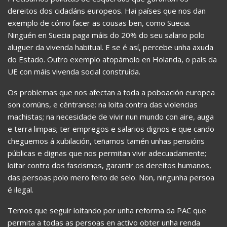
dereitos dos cidadáns europeos. Hai países que nos dan
exemplo de cómo facer as cousas ben, como Suecia.
Ninguén en Suecia paga máis do 20% do seu salario polo
aluguer da vivenda habitual. E se é así, percebe unha axuda
do Estado. Outro exemplo atopámolo en Holanda, o país da
UE con máis vivenda social construída.
Os problemas que nos afectan a toda a poboación europea
son comúns, e céntranse: na loita contra das violencias
machistas; na necesidade de vivir nun mundo con aire, auga
e terra limpas; ter empregos e salarios dignos e que cando
cheguemos á xubilación, teñamos tamén unhas pensións
públicas e dignas que nos permitan vivir adecuadamente;
loitar contra dos fascismos, garantir os dereitos humanos,
das persoas polo mero feito de selo. Non, ningunha persoa
é ilegal.
Temos que seguir loitando por unha reforma da PAC que
permita a todas as persoas en activo obter unha renda