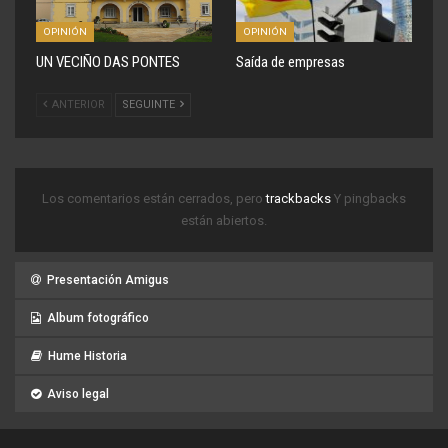
OPINIÓN
OPINIÓN
UN VECIÑO DAS PONTES
Saída de empresas
ANTERIOR
SEGUINTE
Los comentarios están cerrados, pero
trackbacks
Y pingbacks
están abiertos.
Presentación Amigus
Album fotográfico
Hume Historia
Aviso legal