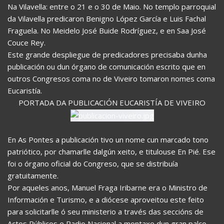
Na Vilavella: entre o 21 e o 30 de Maio. No templo parroquial
da Vilavella predicaron Benigno López García e Luis Fachal
Fraguela. No Meidelo José Buide Rodríguez, e en Saa José
Couce Rey.
Este grande despliegue de predicadores precisaba dunha
publicación ou dun órgano de comunicación escrito que en
outros Congresos coma no de Viveiro tomaron nomes coma
Eucaristía.
PORTADA DA PUBLICACIÓN EUCARISTÍA DE VIVEIRO
En As Pontes a publicación tivo un nome cun marcado tono
patriótico, por chamarlle dalgún xeito, e titulouse En Pié. Ese
foi o órgano oficial do Congreso, que se distribuía
gratuitamente.
Por aqueles anos, Manuel Fraga Iribarne era o Ministro de
Información e Turismo, e a diócese aproveitou este feito
para solicitarlle ó seu ministerio a través das seccións de
Actos Públicos e Radio Nacional a montaxe dun gran palco-