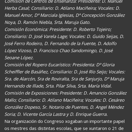
Comisión de Centros de Enseñanza: Presidente: D. Manuel
Herba Casal; Consiliario: D. Atilano Maciñeira; Vocales: D.
Manuel Amor, Dª Marciala Iglesias, Dª Concepción González
Noya, D. Ramón Niebla, Srta. Maruja Gato.
Comisión Económica: Presidente: D. Roberto Tojeiro;
Consiliario: D. José Varela Lage; Vocales: D. Guido Seijas, D.
José Ferro Rodeiro, D. Fernando de la Fuente, D. Adolfo
López Vizoso, D. Francisco Chao Sandomingo, D. José
Seoane López.
Comisión del Ropero Eucarístico: Presidenta: Dª Gloria
Scheiffler de Basáñez, Consiliario: D. José Río Seijo; Vocales:
Sra. de Alarcón, Sra de Roviralta, Sra de Sanjurjo, Dª Maruja
Hernando de Illade, Srta. Pilar Silva, Srta. María Vidal.
Comisión de Exposiciones: Presidente: D. Amancio González
Mallo; Consiliario: D. Atilano Maciñeira; Vocales: D. Cesáreo
González Dopeso, Sr. Notario de Puentes, D. Angel Méndez
Soria; D. Vicente García Lastra y D. Enrique Guerra.
Na organización do Congreso xogaban un importante papel
os mestres das distintas escolas, que se xuntaron o 21 de