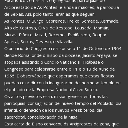
Eucarístico Comarcal. Congregaba ás parroquias do
Arciprestado de As Pontes, e ainda a maiores, á parroquia
de Seixas. Así, polo tanto, eran as que seguen:
As Pontes, O Burgo, Cabreiros, Freixo, Somede, Xermade,
Alto de Xestoso, O Val de Xestoso, Lousada, Momán,
Muras, Piñeiro, Mirad, Recemel, Espiñaredo, Roupar,
Aparral, Seixas, Deveso, e Vilavella.
O anuncio do Congreso realizouse o 11 de Outono de 1964
dende Roma, onde o Bispo da diócese, Jacinto Argaya, se
atopaba asistindo ó Concilio Vaticano II. Fixábase o
Congreso para celebrarse entre o 11 e o 13 de Xuño de
1965. E observábase que esperamos que estas fiestas
puedan coincidir con la inauguración del hermoso templo en
el poblado de la Empresa Nacional Calvo Sotelo.
Os actos previstos eran: misión general en todas las
parroquias, consagración del nuevo templo del Poblado, día
infantil, ordenación de los nuevos Presbíteros, día
sacerdotal, concelebración de la Misa…
Esta carta do Bispo convocou ós Arciprestes da zona, que