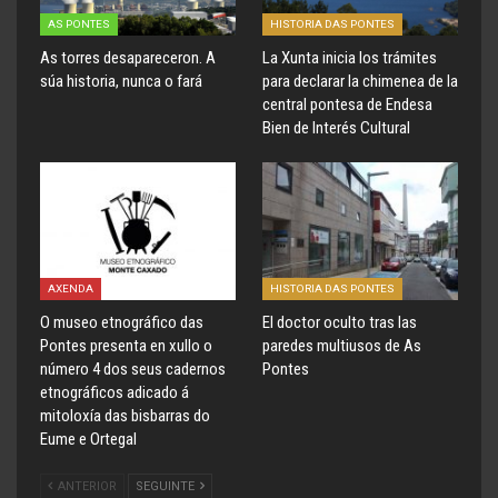
AS PONTES
HISTORIA DAS PONTES
As torres desapareceron. A
La Xunta inicia los trámites
súa historia, nunca o fará
para declarar la chimenea de la
central pontesa de Endesa
Bien de Interés Cultural
AXENDA
HISTORIA DAS PONTES
O museo etnográfico das
El doctor oculto tras las
Pontes presenta en xullo o
paredes multiusos de As
número 4 dos seus cadernos
Pontes
etnográficos adicado á
mitoloxía das bisbarras do
Eume e Ortegal
ANTERIOR
SEGUINTE