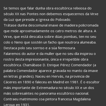
Se temos que falar dunha obra escultórica relixiosa do
século XX nas Pontes non debemos esquecernos da Virxe
da Luz que preside a Igrexa do Poboado.
Trátase dunha descomunal imaxe de madeira policromada
que mide aproximadamente os catro metros de altura. A
Virxe, que está descalza sobre dúas pombas, ten no seu
colo o Neno que sostén un facho que noutrora alumeaba.
Destaca polo seu sorriso e a súa fermosura.
Falaremos do autor e da muller que no seu día inspirou o
rostro desta impresionante, única e irrepetible obra
escultórica. Chamábase D. Enrique Pérez Comendador (a
palabra Comendador aparece gravada no manto da imaxe
en letras grandes). Naceu en Hervás, na provincia de
Cáceres en 1890 e faleceu en Madrid en 1981. É o escultor
máis importante de Extremadura no século XX e un dos
máis sobresaíntes no panorama escultórico nacional.
Contraeu matrimonio coa pintora francesa Magdalena
Leroux en 1931.