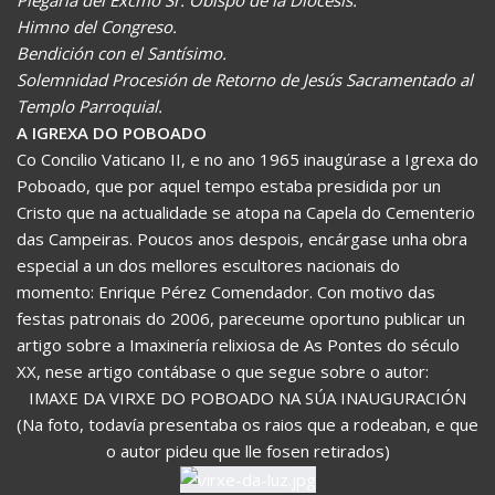
Plegaria del Excmo Sr. Obispo de la Diócesis.
Himno del Congreso.
Bendición con el Santísimo.
Solemnidad Procesión de Retorno de Jesús Sacramentado al
Templo Parroquial.
A IGREXA DO POBOADO
Co Concilio Vaticano II, e no ano 1965 inaugúrase a Igrexa do
Poboado, que por aquel tempo estaba presidida por un
Cristo que na actualidade se atopa na Capela do Cementerio
das Campeiras. Poucos anos despois, encárgase unha obra
especial a un dos mellores escultores nacionais do
momento: Enrique Pérez Comendador. Con motivo das
festas patronais do 2006, pareceume oportuno publicar un
artigo sobre a Imaxinería relixiosa de As Pontes do século
XX, nese artigo contábase o que segue sobre o autor:
IMAXE DA VIRXE DO POBOADO NA SÚA INAUGURACIÓN
(Na foto, todavía presentaba os raios que a rodeaban, e que
o autor pideu que lle fosen retirados)