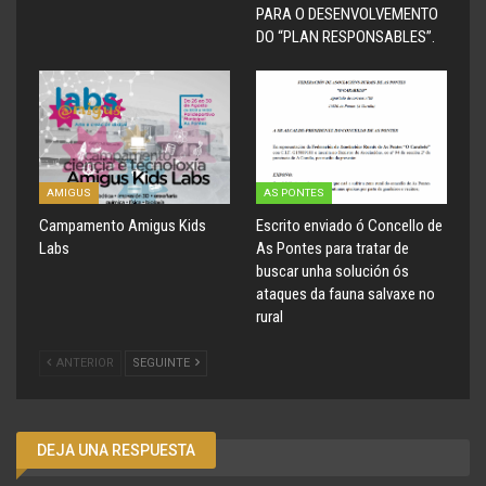
PARA O DESENVOLVEMENTO
DO “PLAN RESPONSABLES”.
AMIGUS
AS PONTES
Campamento Amigus Kids
Escrito enviado ó Concello de
Labs
As Pontes para tratar de
buscar unha solución ós
ataques da fauna salvaxe no
rural
ANTERIOR
SEGUINTE
DEJA UNA RESPUESTA