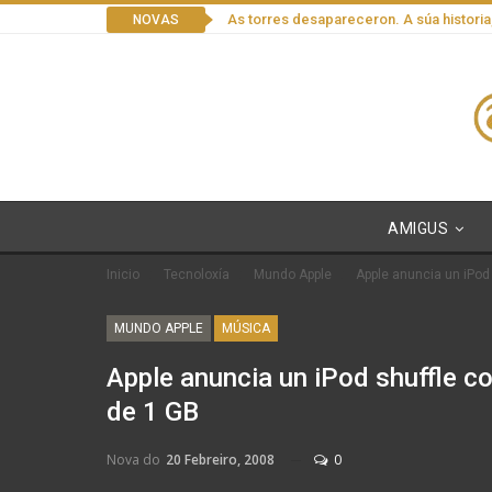
As torres desapareceron. A súa historia
NOVAS
AMIGUS
Inicio
Tecnoloxía
Mundo Apple
Apple anuncia un iPod
MUNDO APPLE
MÚSICA
Apple anuncia un iPod shuffle c
de 1 GB
Nova do
20 Febreiro, 2008
0