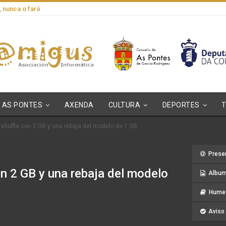
, nunca o fará
AS PONTES
AXENDA
CULTURA
DEPORTES
 shuffle con 2 GB y una rebaja del modelo de 1 GB
Prese
on 2 GB y una rebaja del modelo
Album
Hume 
Aviso 