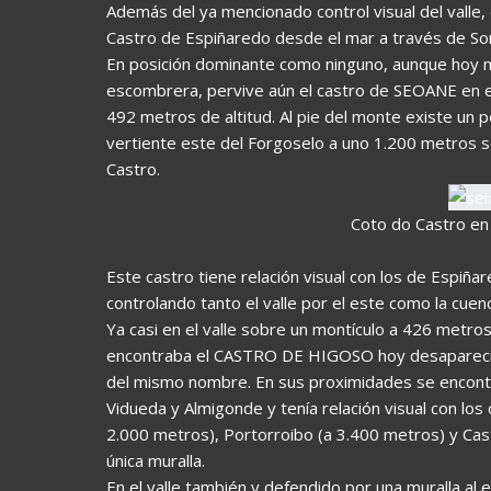
Además del ya mencionado control visual del valle,
Castro de Espiñaredo desde el mar a través de S
En posición dominante como ninguno, aunque hoy mi
escombrera, pervive aún el castro de SEOANE e
492 metros de altitud. Al pie del monte existe un
vertiente este del Forgoselo a uno 1.200 metros s
Castro.
Coto do Castro en
Este castro tiene relación visual con los de Espiñ
controlando tanto el valle por el este como la cuenc
Ya casi en el valle sobre un montículo a 426 me
encontraba el CASTRO DE HIGOSO hoy desaparecido
del mismo nombre. En sus proximidades se encontr
Vidueda y Almigonde y tenía relación visual con lo
2.000 metros), Portorroibo (a 3.400 metros) y Cas
única muralla.
En el valle también y defendido por una muralla al 