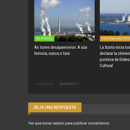
AS PONTES
HISTORIA DAS PON
As torres desapareceron. A súa
La Xunta inicia lo
historia, nunca o fará
declarar la chimen
pontesa de Endesa
Cultural
ANTERIOR
SEGUINTE
DEJA UNA RESPUESTA
Tes que
iniciar sesión
para publicar comentarios.