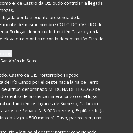
 como el de Castro da Uz, pudo controlar la llegada
omozas.
tigada por la creciente presencia de la
n el monte del mismo nombre COTO DO CASTRO de
 pequeño lugar denominado también Castro y en la
e eleva otro montículo con la denominación Pico do
 San Xoán de Seixo
aredo, Castro da Uz, Portorroibo Higoso
a del río Cando por el oeste hacia la ría de Ferrol,
tros de altitud denominado MEDOÑA DE HIGOSO se
 dentro de la cuenca minera junto con el lugar
aban también los lugares de Sumeiro, Carboeiro,
s castros de Seoane (a 3.000 metros), Espiñaredo (a
tro da Uz (a 4.500 metros). Tuvo, parece ser, una
este, río y laguna al oeste y norte y conexionado