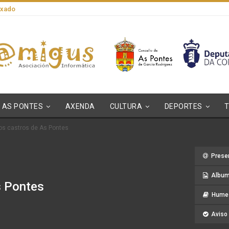
axado
AS PONTES
AXENDA
CULTURA
DEPORTES
os castros de As Pontes
Prese
Album
s Pontes
Hume 
Aviso 