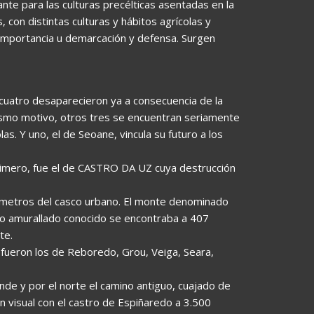
ante para las culturas precélticas asentadas en la
con distintas culturas y hábitos agrícolas y
 importancia u demarcación y defensa. Surgen
 cuatro desaparecieron ya a consecuencia de la
mismo motivo, otros tres se encuentran seriamente
s. Y uno, el de Seoane, vincula su futuro a los
rimero, fue el de CASTRO DA UZ cuya destrucción
 metros del casco urbano. El monte denominado
nto amurallado conocido se encontraba a 407
te.
 fueron los de Reboredo, Grou, Veiga, Seara,
onde y por el norte el camino antiguo, cuajado de
visual con el castro de Espiñaredo a 3.500