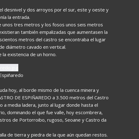
el desnivel y dos arroyos por el sur, este y oeste y
nía la entrada.
 de unos tres metros y los fosos unos seis metros
 existieran también empalizadas que aumentasen la
doscientos metros del castro se encontraba el lugar
e diámetro cavado en vertical.
 la existencia de un horno.
Espiñaredo
duda hoy, al borde mismo de la cuenca minera y
 CASTRO DE ESPIÑAREDO a 3.500 metros del Castro
 a media ladera, junto al lugar donde hasta el
rio, dominando el que fue valle, hoy escombrera,
astros de Portorroibo, rugoso, Seoane y Castro da
la de tierra y piedra de la que aún quedan restos.