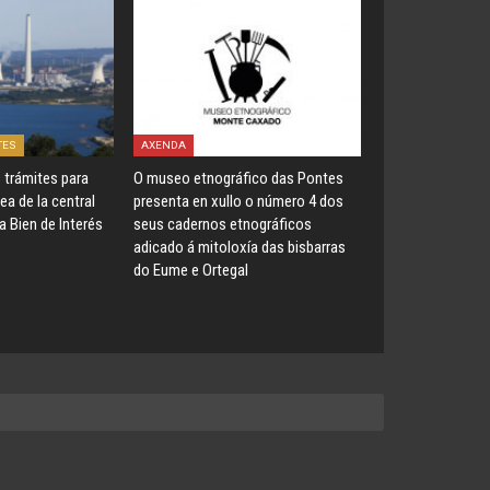
TES
AXENDA
s trámites para
O museo etnográfico das Pontes
ea de la central
presenta en xullo o número 4 dos
 Bien de Interés
seus cadernos etnográficos
adicado á mitoloxía das bisbarras
do Eume e Ortegal