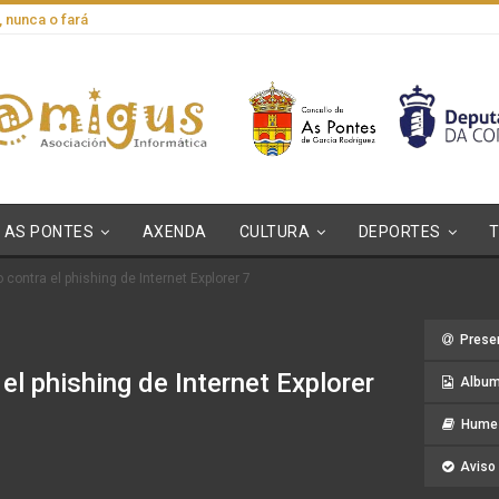
, nunca o fará
AS PONTES
AXENDA
CULTURA
DEPORTES
o contra el phishing de Internet Explorer 7
Prese
 el phishing de Internet Explorer
Album
Hume 
Aviso 