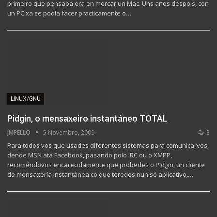
primeiro que pensaba era en mercar un Mac. Uns anos despois, con
un PC xa se podía facer practicamente o…
LINUX/GNU
Pidgin, o mensaxeiro instantáneo TOTAL
JMPELLO
5 Novembro, 2009
3
Para todos vos que usades diferentes sistemas para comunicarvos,
dende MSN ata Facebook, pasando polo IRC ou o XMPP,
recoméndovos encarecidamente que probedes o Pidgin, un cliente
de mensaxería instantánea co que teredes nun só aplicativo,…