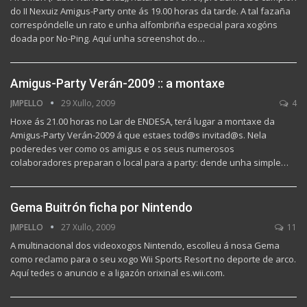
do II Nexuiz Amigus-Party onte ás 19.00 horas da tarde. A tal fazaña
correspóndelle un rato e unha alfombriña especial para xogóns
doada por No-Ping. Aquí unha screenshot do…
Amigus-Party Verán-2009 :: a montaxe
JMPELLO
29 Xullo, 2009
4
Hoxe ás 21.00 horas no Lar de ENDESA, terá lugar a montaxe da
Amigus-Party Verán-2009 á que estaes tod@s invitad@s. Nela
poderedes ver como os amigus e os seus numerosos
colaboradores preparan o local para a party: dende unha simple…
Gema Buitrón ficha por Nintendo
JMPELLO
27 Xullo, 2009
11
A multinacional dos videoxogos Nintendo, escolleu á nosa Gema
como reclamo para o seu xogo Wii Sports Resort no deporte de arco.
Aquí tedes o anuncio e a ligazón orixinal es.wii.com.