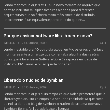
Lendo mancomun.org: "FatELF é un novo formato de arquivo que
permite incrustar múltiples ficheiros binarios para diferentes
arquitecturas nun só ficheiro moito máis sinxelo de distribuír.
Basicamente, é un equivalente para Linux do que en…
Por que ensinar software libre á xente nova?
JMPELLO
24 Outubro, 2009
1
Lendo inestable.org: "O outro día atopei en Microsiervos un enlace
moi interesante a un artigo que comentaba algunha das razóns
polas que é bo ensinar Software Libre ós rapaces en idade de
instituto (13-18 anos) e o uso que lle poderían…
Liberado o núcleo de Symbian
JMPELLO
24 Outubro, 2009
2
Lendo mancomun.org: "Fai un tempo xa que Nokia prometerá que ía
liberar Symbian. Isto xa empeza a ser unha realidade xa que como
se indica dende o blog de Symbian, o núcleo do sistema operativo
Symbian, Epling, foi liberado baixo a licenza…