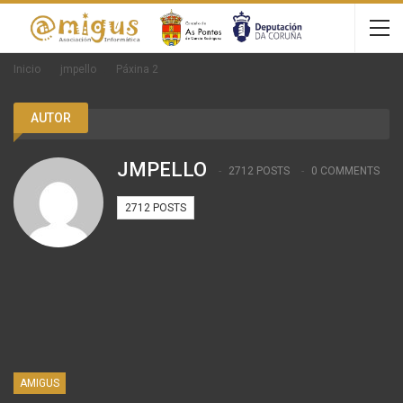
Inicio
jmpello
Páxina 2
AUTOR
JMPELLO
2712 POSTS
0 COMMENTS
2712 POSTS
AMIGUS