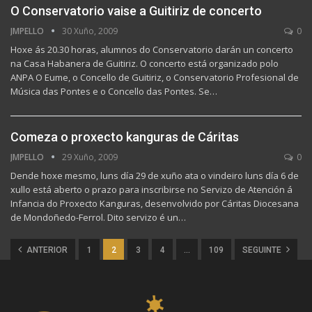
O Conservatorio vaise a Guitiriz de concerto
JMPELLO
30 Xuño, 2009
0
Hoxe ás 20.30 horas, alumnos do Conservatorio darán un concerto
na Casa Habanera de Guitiriz. O concerto está organizado polo
ANPA O Eume, o Concello de Guitiriz, o Conservatorio Profesional de
Música das Pontes e o Concello das Pontes. Se…
Comeza o proxecto kanguras de Cáritas
JMPELLO
29 Xuño, 2009
0
Dende hoxe mesmo, luns día 29 de xuño ata o vindeiro luns día 6 de
xullo está aberto o prazo para inscribirse no Servizo de Atención á
Infancia do Proxecto Kanguras, desenvolvido por Cáritas Diocesana
de Mondoñedo-Ferrol. Dito servizo é un…
ANTERIOR
1
2
3
4
…
109
SEGUINTE