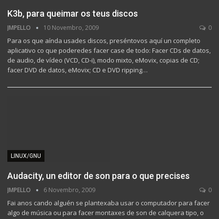
K3b, para queimar os teus discos
JMPELLO
10 Novembro, 2009
0
Para os que aínda usades discos, preséntovos aquí un completo
aplicativo co que poderedes facer case de todo: Facer CDs de datos,
de audio, de vídeo (VCD, CD-i), modo mixto, eMovix, copias de CD;
facer DVD de datos, eMovix; CD e DVD ripping…
LINUX/GNU
Audacity, un editor de son para o que precises
JMPELLO
6 Novembro, 2009
0
Fai anos cando alguén se plantexaba usar o computador para facer
algo de música ou para facer montaxes de son de calquera tipo, o