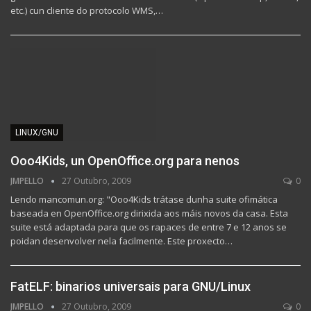
etc.) cun cliente do protocolo WMS,…
LINUX/GNU
Ooo4Kids, un OpenOffice.org para nenos
JMPELLO
27 Outubro, 2009
0
Lendo mancomun.org: "Ooo4Kids trátase dunha suite ofimática
baseada en OpenOffice.org dirixida aos máis novos da casa. Esta
suite está adaptada para que os rapaces de entre 7 e 12 anos se
poidan desenvolver nela facilmente. Este proxecto…
FatELF: binarios universais para GNU/Linux
JMPELLO
27 Outubro, 2009
0