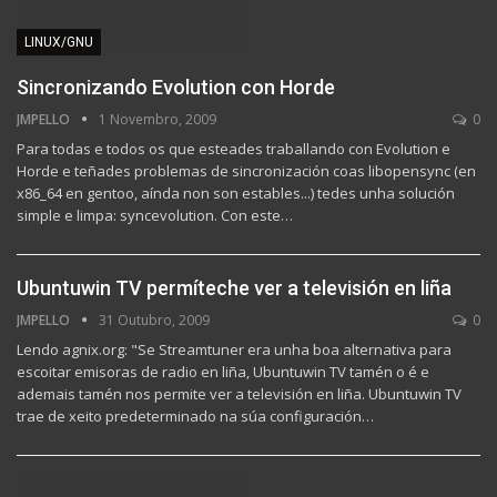
LINUX/GNU
Sincronizando Evolution con Horde
JMPELLO
1 Novembro, 2009
0
Para todas e todos os que esteades traballando con Evolution e
Horde e teñades problemas de sincronización coas libopensync (en
x86_64 en gentoo, aínda non son estables...) tedes unha solución
simple e limpa: syncevolution. Con este…
Ubuntuwin TV permíteche ver a televisión en liña
JMPELLO
31 Outubro, 2009
0
Lendo agnix.org: "Se Streamtuner era unha boa alternativa para
escoitar emisoras de radio en liña, Ubuntuwin TV tamén o é e
ademais tamén nos permite ver a televisión en liña. Ubuntuwin TV
trae de xeito predeterminado na súa configuración…