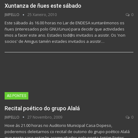
Xuntanza de ñues este sábado
JMPELLO
25 Xaneiro, 2010
0
Este sábado ás 16.00 horas no Lar de ENDESA xuntarémonos os
ñues (interesados polo GNU/Linux) para decidir que actividades
imos a facer este ano. Estades tod@s invitados a asistir. Os 'non
socios' de Amigus tamén estades invitados a asistir…
AS PONTES
Recital poético do grupo Alalá
JMPELLO
27 Novembro, 2009
0
Hoxe ás 21.00 horas no Auditorio Municipal Casa Dopeso,
poderemos deleitarnos co recital de outono do grupo poético Alalá
que neste caso estarán acompañados polo poeta Antóm Fortes