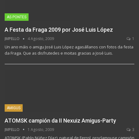
AS PONTES
A Festa da Fraga 2009 por José Luis López
JMPELLO
4 Agosto, 2009
1
Un ano máis o amigu José Luis López agasállanos con fotos da festa
da Fraga. Que as disfrutedes e moitas gracias a José Luis.
AMIGUS
ATOMSK campión da II Nexuiz Amigus-Party
JMPELLO
1 Agosto, 2009
3
ATOMSK (Pablo Núñez Díaz), natural de Ferrol, proclamouse campión