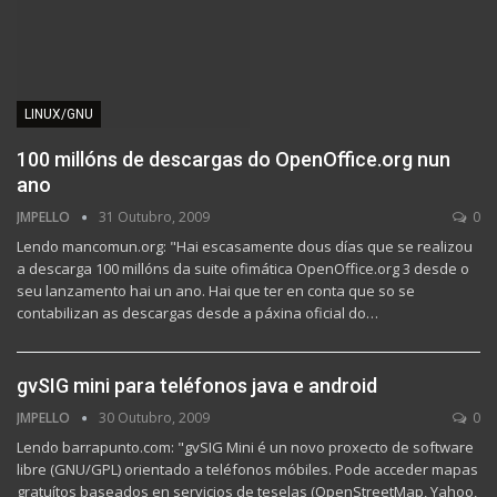
LINUX/GNU
100 millóns de descargas do OpenOffice.org nun
ano
JMPELLO
31 Outubro, 2009
0
Lendo mancomun.org: "Hai escasamente dous días que se realizou
a descarga 100 millóns da suite ofimática OpenOffice.org 3 desde o
seu lanzamento hai un ano. Hai que ter en conta que so se
contabilizan as descargas desde a páxina oficial do…
gvSIG mini para teléfonos java e android
JMPELLO
30 Outubro, 2009
0
Lendo barrapunto.com: "gvSIG Mini é un novo proxecto de software
libre (GNU/GPL) orientado a teléfonos móbiles. Pode acceder mapas
gratuítos baseados en servicios de teselas (OpenStreetMap, Yahoo,