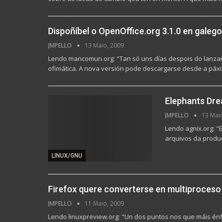
Dispoñíbel o OpenOffice.org 3.1.0 en galego
JMPELLO
13 Maio, 2009
Lendo mancomun.org: "Tan só uns días despois do lanza
ofimática. A nova versión pode descargarse desde a pá
Elephants Drea
JMPELLO
13 Mai
Lendo agnix.org: "
arquivos da produ
LINUX/GNU
Firefox quere converterse en multiproceso
JMPELLO
11 Maio, 2009
Lendo linuxpreview.org: "Un dos puntos nos que máis énf