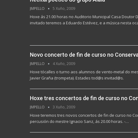
JMPELLO
5 Xuño, 2009
Hoxe ás 21.00 horas no Auditorio Municipal Casa Doutor D
invitado teremos a Eduardo Estévez, e a música nesta o
Novo concerto de fin de curso no Conserv
JMPELLO
4 Xuño, 2009
Hoxe tócalles o turno aos alumnos de vento-metal do mest
Javier Graña (trompeta). Estades tod@s invitad@s.
Hoxe tres concertos de fin de curso no Co
JMPELLO
3 Xuño, 2009
Hoxe teremos tres novos concertos de fin de curso no Con
percusión do mestre Ignacio Sanz, ás 20.00 horas. -…