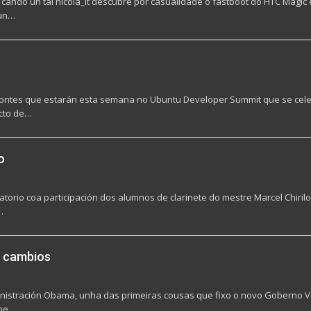
ando un tal nicola_it descubre por casualidade o fastboot do HTC Magic e 
 un…
ontes que estarán esta semana no Ubuntu Developer Summit que se cele
ecto de…
o
orio coa participación dos alumnos de clarinete do mestre Marcel Chiril
…
e cambios
ministración Obama, unha das primeiras cousas que fixo o novo Goberno V
 me…