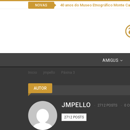
40 anos do Museo Etnográfico Monte C
NOVAS
AMIGUS
Inicio
jmpello
Páxina 3
AUTOR
JMPELLO
2712 POSTS
0 
2712 POSTS