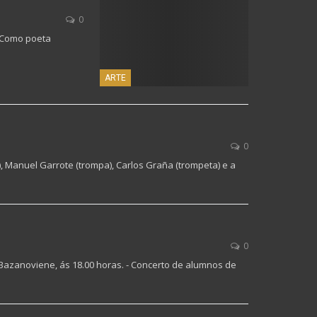
0
. Como poeta
ARTE
0
, Manuel Garrote (trompa), Carlos Graña (trompeta) e a
0
 Bazanoviene, ás 18.00 horas. - Concerto de alumnos de