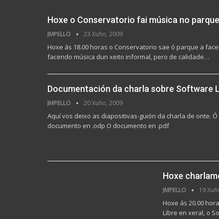
Hoxe o Conservatorio fai música no parqu
JMPELLO
23 Xuño, 2009
Hoxe ás 18.00 horas o Conservatorio sae ó parque a facer
facendo música dun xeito informal, pero de calidade…
Documentación da charla sobre Software 
JMPELLO
20 Xuño, 2009
Aquí vos deixo as diapositivas-guión da charla de onte. Ó 
documento en .odp O documento en .pdf
Hoxe charlam
JMPELLO
19 Xuñ
Hoxe ás 20.00 hora
Libre en xeral, o 