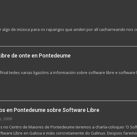
e
 algo de música para os raparigos que anden por alí cacharreando nos co
Libre de onte en Pontedeume
final tedes varias ligazóns a información sobre software libre e software 
os en Pontedeume sobre Software Libre
o, 2009
s no Centro de Maiores de Pontedeume teremos a charla-coloquio 'O Softw
Software Libre en Galicia e máis concretamente do Galinux. Despois farem