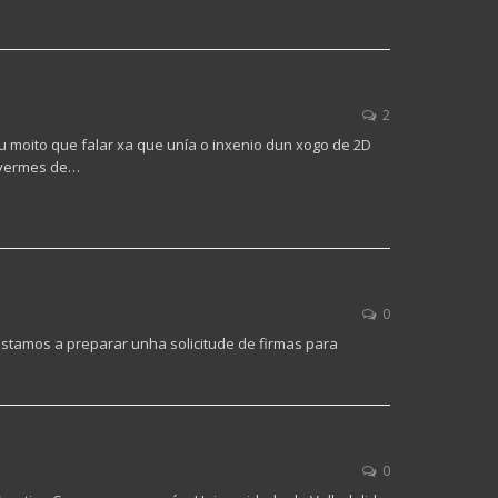
2
 moito que falar xa que unía o inxenio dun xogo de 2D
 vermes de…
0
stamos a preparar unha solicitude de firmas para
0