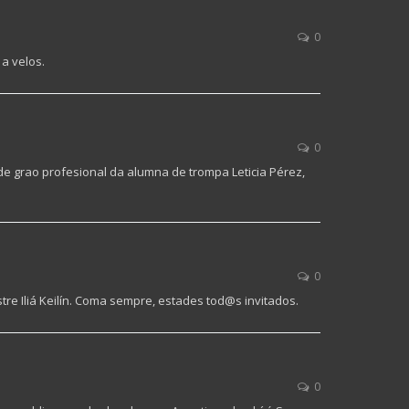
0
a velos.
0
de grao profesional da alumna de trompa Leticia Pérez,
0
re Iliá Keilín. Coma sempre, estades tod@s invitados.
0