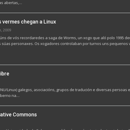
as abertas,…
 vermes chegan a Linux
o, 2009
gúns de vós recordaredes a saga de Worms, un xogo que aló polo 1995 deu
as súas personaxes. Os xogadores controlaban por turnos uns pequenos
libre
U/Linux) galegos, asociacións, grupos de tradución e diversas persoas e
goberno na…
reative Commons