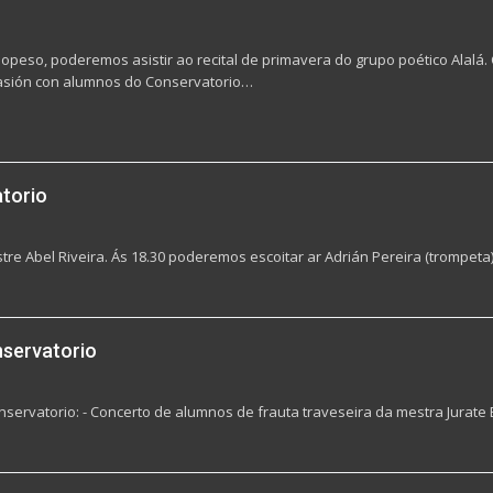
opeso, poderemos asistir ao recital de primavera do grupo poético Alalá
casión con alumnos do Conservatorio…
atorio
re Abel Riveira. Ás 18.30 poderemos escoitar ar Adrián Pereira (trompeta)
nservatorio
servatorio: - Concerto de alumnos de frauta traveseira da mestra Jurate