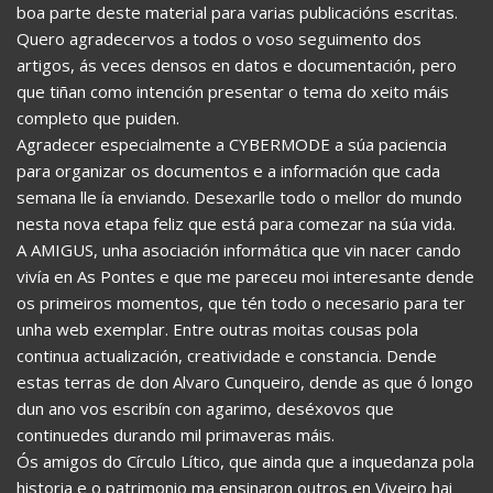
boa parte deste material para varias publicacións escritas.
Quero agradecervos a todos o voso seguimento dos
artigos, ás veces densos en datos e documentación, pero
que tiñan como intención presentar o tema do xeito máis
completo que puiden.
Agradecer especialmente a CYBERMODE a súa paciencia
para organizar os documentos e a información que cada
semana lle ía enviando. Desexarlle todo o mellor do mundo
nesta nova etapa feliz que está para comezar na súa vida.
A AMIGUS, unha asociación informática que vin nacer cando
vivía en As Pontes e que me pareceu moi interesante dende
os primeiros momentos, que tén todo o necesario para ter
unha web exemplar. Entre outras moitas cousas pola
continua actualización, creatividade e constancia. Dende
estas terras de don Alvaro Cunqueiro, dende as que ó longo
dun ano vos escribín con agarimo, deséxovos que
continuedes durando mil primaveras máis.
Ós amigos do Círculo Lítico, que ainda que a inquedanza pola
historia e o patrimonio ma ensinaron outros en Viveiro hai