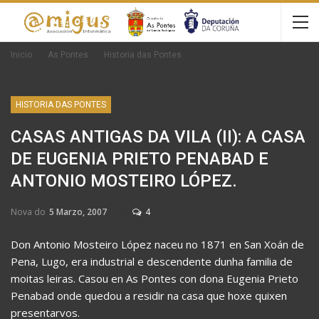
Inicio
As Pontes
Historia das Pontes
HISTORIA DAS PONTES
CASAS ANTIGAS DA VILA (II): A CASA
DE EUGENIA PRIETO PENABAD E
ANTONIO MOSTEIRO LÓPEZ.
Nova do
5 Marzo, 2007
4
Don Antonio Mosteiro López naceu no 1871 en San Xoán de
Pena, Lugo, era industrial e descendente dunha familia de
moitas leiras. Casou en As Pontes con dona Eugenia Prieto
Penabad onde quedou a residir na casa que hoxe quixen
presentarvos.