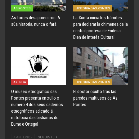
AS PONTES
HISTORIA DAS PONTES
As torres desapareceron. A
La Xunta inicia los trámites
súa historia, nunca o fará
para declarar la chimenea de la
central pontesa de Endesa
Bien de Interés Cultural
AXENDA
HISTORIA DAS PONTES
O museo etnográfico das
El doctor oculto tras las
Pontes presenta en xullo o
paredes multiusos de As
número 4 dos seus cadernos
Pontes
etnográficos adicado á
mitoloxía das bisbarras do
Eume e Ortegal
ANTERIOR
SEGUINTE