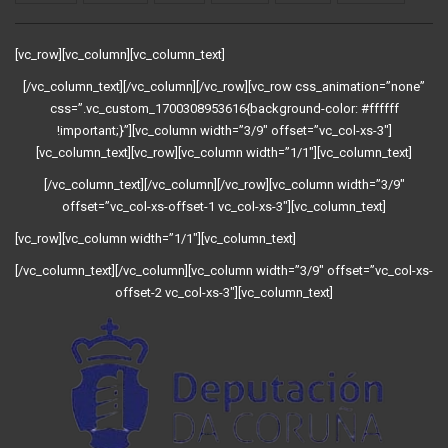
[vc_row][vc_column][vc_column_text]
[/vc_column_text][/vc_column][/vc_row][vc_row css_animation=”none”
css=”.vc_custom_1700308953616{background-color: #ffffff
!important;}”][vc_column width=”3/9″ offset=”vc_col-xs-3″]
[vc_column_text][vc_row][vc_column width=”1/1″][vc_column_text]
[/vc_column_text][/vc_column][/vc_row][vc_column width=”3/9″
offset=”vc_col-xs-offset-1 vc_col-xs-3″][vc_column_text]
[vc_row][vc_column width=”1/1″][vc_column_text]
[/vc_column_text][/vc_column][vc_column width=”3/9″ offset=”vc_col-xs-
offset-2 vc_col-xs-3″][vc_column_text]