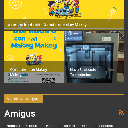
Apertura incripción Obradoiro Makey Makey
Obradoiro con Makey
Nova Equipación
Makey
Tecnolóxica
Viendo la categoría
Amigus
Enquisas
Especiais
Humor
Log #irc
Opinión
Videoteca