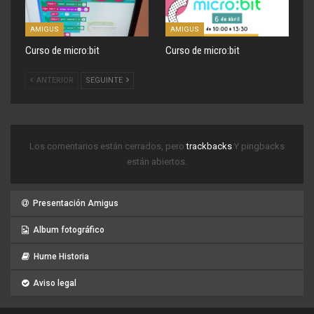
AMIGUS
AMIGUS
Curso de micro:bit
Curso de micro:bit
ANTERIOR
SEGUINTE
Los comentarios están cerrados, pero
trackbacks
Y pingbacks
están abiertos.
Presentación Amigus
Album fotográfico
Hume Historia
Aviso legal