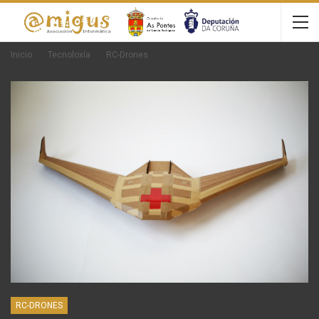
Inicio
Tecnoloxía
RC-Drones
RC-DRONES