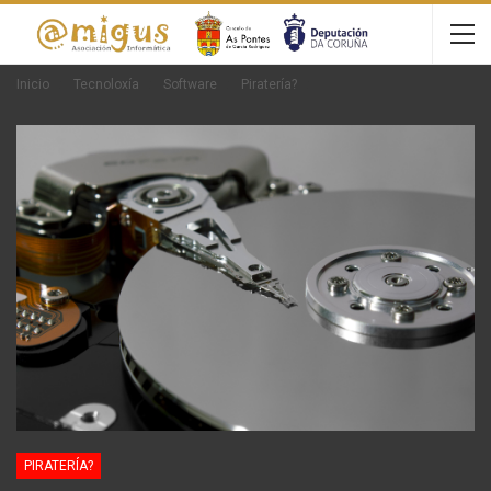
Inicio
Tecnoloxía
Software
Piratería?
PIRATERÍA?