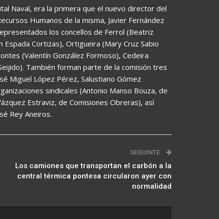
tal Naval, era la primera que el nuevo director del
 Recursos Humanos de la misma, Javier Fernández
 representados los concellos de Ferrol (Beatriz
 Espada Cortizas), Ortigueira (Mary Cruz Sabio
 Pontes (Valentín González Formoso), Cedeira
eijido). También forman parte de la comisión tres
osé Miguel López Pérez, Salustiano Gómez
rganizaciones sindicales (Antonio Manso Bouza, de
Vázquez Estraviz, de Comisiones Obreras), así
osé Rey Aneiros.
SEGUINTE
Los camiones que transportan el carbón a la
central térmica pontesa circularon ayer con
normalidad