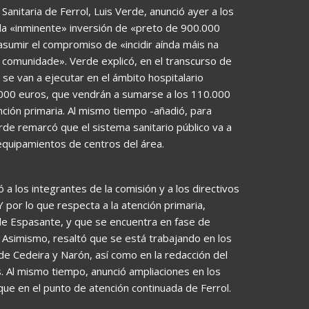
Sanitaria de Ferrol, Luis Verde, anunció ayer a los
 la «inminente» inversión de «preto de 900.000
asumir el compromiso de «incidir aínda máis na
a comunidade». Verde explicó, en el transcurso de
 se van a ejecutar en el ámbito hospitalario
.000 euros, que vendrán a sumarse a los 110.000
ción primaria. Al mismo tiempo -añadió, para
erde remarcó que el sistema sanitario público va a
quipamientos de centros del área.
a los integrantes de la comisión y a los directivos
Y por lo que respecta a la atención primaria,
de Espasante, y que se encuentra en fase de
 Asimismo, resaltó que se está trabajando en los
de Cedeira y Narón, así como en la redacción del
. Al mismo tiempo, anunció ampliaciones en los
que en el punto de atención continuada de Ferrol.