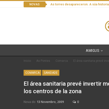
As torres desapareceron. A súa historia
NOVAS
AMIGUS
Inicio
As Pontes
Comarca
El área sanitaria prevé inv
COMARCA
SANIDADE
El área sanitaria prevé invertir 
los centros de la zona
Nova do
13 Novembro, 2009
0