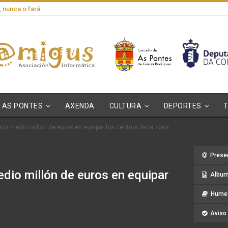
, nunca o fará
AS PONTES
AXENDA
CULTURA
DEPORTES
ertir medio millón de euros en equipar los centros de la zona
Prese
medio millón de euros en equipar
Album
Hume 
Aviso 