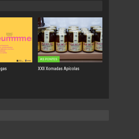
AS PONTES
egas
XXII Xornadas Apícolas