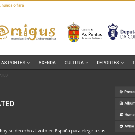
, nunca o fará
AS PONTES
AXENDA
CULTURA
DEPORTES
DATED
Prese
ATED
Album
Hume 
Aviso 
hoy su derecho al voto en España para elegir a sus