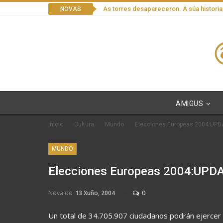
As torres desapareceron. A súa historia
NOVAS
AMIGUS
Inicio
Cultura
Mundo
Elecciones Europeas 2004:UP
MUNDO
Elecciones Europeas 2004:UPD
Nova do
13 Xuño, 2004
0
Un total de 34.705.907 ciudadanos podrán ejercer 