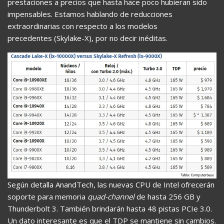
prestaciones a precios que hasta hace poco hubieran sido
impensables. Estamos hablando de reducciones
extraordinarias con respecto a los modelos
precedentes (Skylake-X), por no decir inéditas.
Según detalla AnandTech, las nuevas CPU de Intel ofrecerán
soporte para memoria
quad-channel
de hasta 256 GB y
Thunderbolt 3. También brindarán hasta 48 pistas PCIe 3.0.
Un dato interesante es que el TDP se mantiene sin cambios.