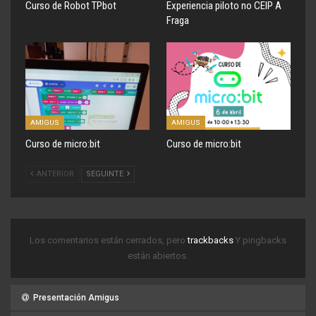
Curso de Robot TPbot
Experiencia piloto no CEIP A
Fraga
AMIGUS
AMIGUS
Curso de micro:bit
Curso de micro:bit
ANTERIOR
SEGUINTE
Los comentarios están cerrados, pero
trackbacks
Y pingbacks
están abiertos.
Presentación Amigus