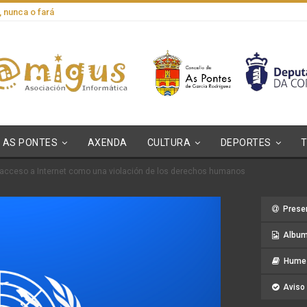
, nunca o fará
AS PONTES
AXENDA
CULTURA
DEPORTES
 acceso a Internet como una violación de los derechos humanos
Prese
Album
Hume 
Aviso 