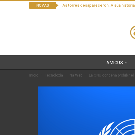
As torres desapareceron. A súa historia
NOVAS
AMIGUS
Inicio
Tecnoloxía
Na Web
La ONU condena prohibir el