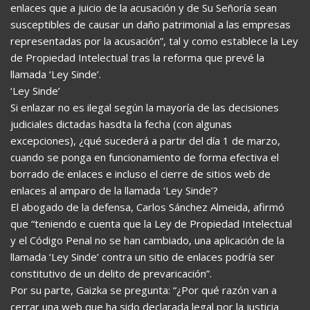
enlaces que a juicio de la acusación y de Su Señoría sean
susceptibles de causar un daño patrimonial a las empresas
representadas por la acusación”, tal y como establece la Ley
de Propiedad Intelectual tras la reforma que prevé la
llamada ‘Ley Sinde’.
‘Ley Sinde’
Si enlazar no es ilegal según la mayoría de las decisiones
judiciales dictadas hasdta la fecha (con algunas
excepciones), ¿qué sucederá a partir del día 1 de marzo,
cuando se ponga en funcionamiento de forma efectiva el
borrado de enlaces e incluso el cierre de sitios web de
enlaces al amparo de la llamada ‘Ley Sinde’?
El abogado de la defensa, Carlos Sánchez Almeida, afirmó
que “teniendo e cuenta que la Ley de Propiedad Intelectual
y el Código Penal no se han cambiado, una aplicación de la
llamada ‘Ley Sinde’ contra un sitio de enlaces podría ser
constitutivo de un delito de prevaricación”.
Por su parte, Gaizka se pregunta: “¿Por qué razón van a
cerrar una web que ha sido declarada legal por la justicia