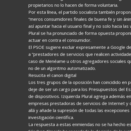
propietarios no lo hacen de forma voluntaria.
Por esta línea, el partido socialista también propo
“meros consumidores finales de buena fe y sin án
así apuntar hacia el usuario final y no solo hacia l
Plural se ha pronunciado de forma opuesta proponi
actuar en contra el consumidor.
El PSOE sugiere excluir expresamente a Google de 
a “prestadores de servicios que realicen actividade
caso de Menéame u otros agregadores sociales que
no de un algoritmo automatizado.
Resucita el canon digital
Los tres grupos de la oposición han coincidido en
deje de ser un cargo para los Presupuestos del Es
de dispositivos. Izquierda Plural agrega además en 
empresas prestadoras de servicios de Internet y 
allá y añade la supresión de todas las excepciones 
investigación científica.
La respuesta a estas enmiendas no se ha hecho es