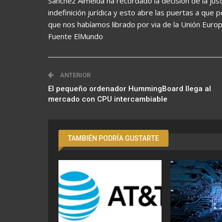
Sánchez Almeida ha recordado la decisión de la jus
indefinición jurídica y esto abre las puertas a que p
que nos habíamos librado por via de la Unión Europ
Fuente ElMundo
ANTERIOR
El pequeño ordenador HummingBoard llega al
mercado con CPU intercambiable
TAMBIÉN PODRÍA GUSTARTE