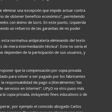
ne eliminar una excepción que impide actuar contra
imo de obtener beneficio económico”, permitiendo
as webs con ánimo de lucro. En este punto, Izquierda
endo un refuerzo de las garantías de no poder
esta normativa antipiratería eliminando del texto
s de mera intermediación técnica”. Este no sería el
 dependen de la participación de sus usuarios, y
 proponer que la compensación por copia privada
tado para volver a ser pagado por los fabricantes
la responsabilidad de pago a (literalmente) “las
de servicios en Internet”. UPyD va otro paso más
a la copia privada, incluyendo fines educativos o de
perar, por ejemplo el conocido abogado Carlos