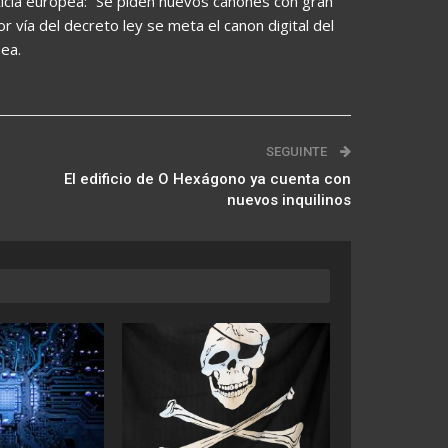
ticia europea: “Se piden nuevos cánones con gran
or vía del decreto ley se meta el canon digital del
ea.
SEGUINTE
El edificio de O Hexágono ya cuenta con
nuevos inquilinos