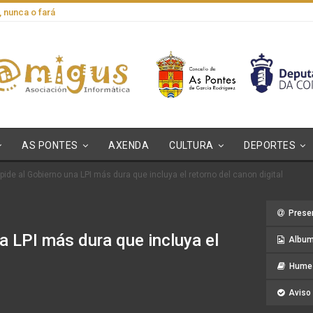
, nunca o fará
AS PONTES
AXENDA
CULTURA
DEPORTES
pide al Gobierno una LPI más dura que incluya el retorno del canon digital
Prese
a LPI más dura que incluya el
Album
Hume 
Aviso 