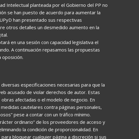
dad Intelectual planteada por el Gobierno del PP no
sición se han puesto de acuerdo para aumentar la
y UPyD han presentado sus respectivas
re otros detalles un desmedido aumento en la
tal.
ará en una sesión con capacidad legislativa el
undo. A continuación repasamos las propuestas
 oposición.
 diversas especificaciones necesarias para que la
web acusado de violar derechos de autor. Estas
e obras afectadas o el modelo de negocio. En
r medidas cautelares contra páginas personales,
sos” pese a contar con un tráfico mínimo.
carácter ordinario” de los proveedores de acceso y
eliminando la condición de proporcionalidad. En
 para bloquear cualquier página a discreción si sus