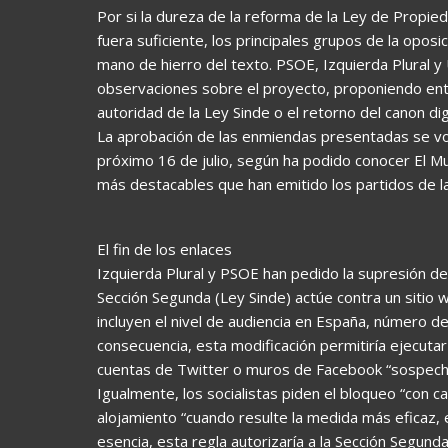
Por si la dureza de la reforma de la Ley de Propie
fuera suficiente, los principales grupos de la opo
mano de hierro del texto. PSOE, Izquierda Plural 
observaciones sobre el proyecto, proponiendo ent
autoridad de la Ley Sinde o el retorno del canon digi
La aprobación de las enmiendas presentadas se vot
próximo 16 de julio, según ha podido conocer El M
más destacables que han emitido los partidos de la
El fin de los enlaces
Izquierda Plural y PSOE han pedido la supresión de
Sección Segunda (Ley Sinde) actúe contra un sitio 
incluyen el nivel de audiencia en España, número d
consecuencia, esta modificación permitiría ejecuta
cuentas de Twitter o muros de Facebook “sospecho
Igualmente, los socialistas piden el bloqueo “con 
alojamiento “cuando resulte la medida más eficaz, 
esencia, esta regla autorizaría a la Sección Segunda