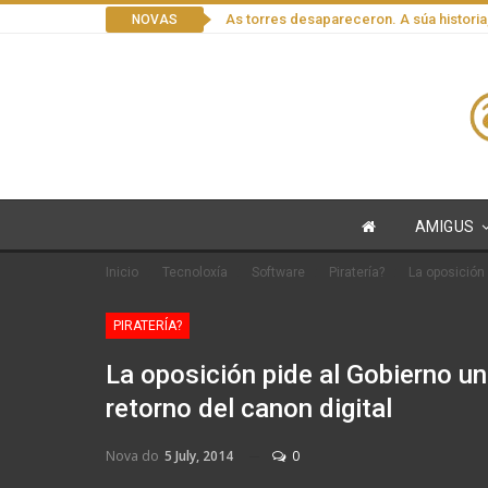
As torres desapareceron. A súa historia
NOVAS
AMIGUS
Inicio
Tecnoloxía
Software
Piratería?
La oposición 
PIRATERÍA?
La oposición pide al Gobierno un
retorno del canon digital
Nova do
5 July, 2014
0