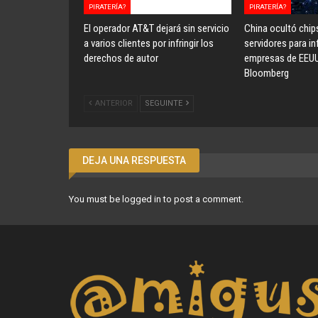
PIRATERÍA?
PIRATERÍA?
El operador AT&T dejará sin servicio
China ocultó chip
a varios clientes por infringir los
servidores para inf
derechos de autor
empresas de EEU
Bloomberg
ANTERIOR
SEGUINTE
DEJA UNA RESPUESTA
You must be
logged in
to post a comment.