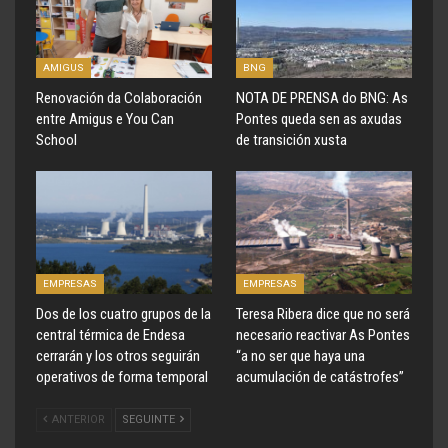
AMIGUS
BNG
Renovación da Colaboración
NOTA DE PRENSA do BNG: As
entre Amigus e You Can
Pontes queda sen as axudas
School
de transición xusta
EMPRESAS
EMPRESAS
Dos de los cuatro grupos de la
Teresa Ribera dice que no será
central térmica de Endesa
necesario reactivar As Pontes
cerrarán y los otros seguirán
“a no ser que haya una
operativos de forma temporal
acumulación de catástrofes”
ANTERIOR
SEGUINTE