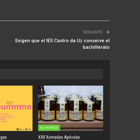
SEGUINTE
Exigen que el IES Castro da Uz conserve el
bachillerato
AS PONTES
egas
XXII Xornadas Apícolas