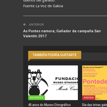
dueños del ganado.
Fuente La Voz de Galicia
ANTERIOR
As Pontes namora; Gañador da campaña San
Valentín 2017
TAMBIÉN PODRÍA GUSTARTE
AS PONTES
AXENDA
40 anos do Museo Etnográfico
Día das letras gal