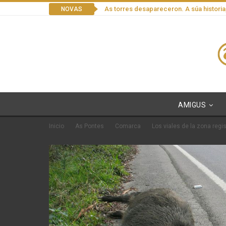
As torres desapareceron. A súa historia
NOVAS
AMIGUS
Inicio
As Pontes
Comarca
Los viales de la zona regi