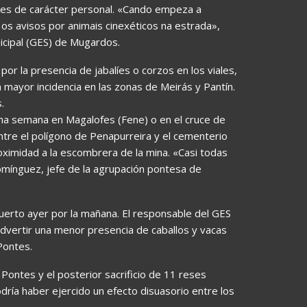
nes de carácter personal. «
Cando empeza a
os avisos por animais cinexéticos na estrada
»,
cipal (GES) de Mugardos.
or la presencia de jabalíes o corzos en los viales,
n mayor incidencia en las zonas de Meirás y Pantín.
.
ma semana en Magalofes (Fene) o en el cruce de
tre el polígono de Penapurreira y el cementerio
oximidad a la escombrera de la mina. «Casi todas
omínguez, jefe de la agrupación pontesa de
muerto ayer por la mañana. El responsable del GES
advertir una menor presencia de caballos y vacas
Pontes.
 Pontes y el posterior sacrificio de 11 reses
podría haber ejercido un efecto disuasorio entre los