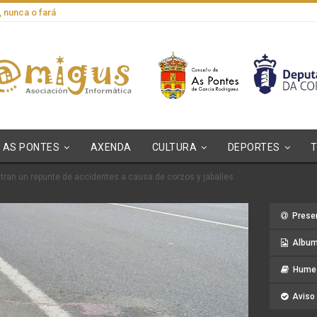
, nunca o fará
AS PONTES
AXENDA
CULTURA
DEPORTES
stran un repunte de accidentes a causa de corzos y jabalíes
Prese
Album
Hume 
Aviso 