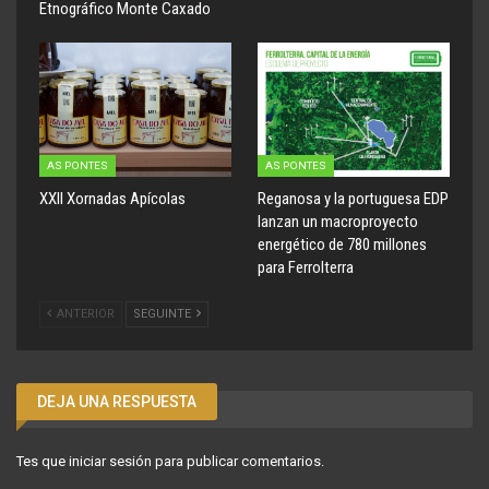
Etnográfico Monte Caxado
AS PONTES
AS PONTES
XXII Xornadas Apícolas
Reganosa y la portuguesa EDP
lanzan un macroproyecto
energético de 780 millones
para Ferrolterra
ANTERIOR
SEGUINTE
DEJA UNA RESPUESTA
Tes que
iniciar sesión
para publicar comentarios.